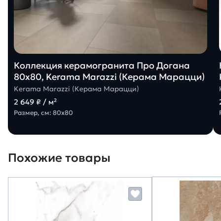
Коллекция керамогранита Про Догана
80х80, Kerama Marazzi (Керама Марацци)
Kerama Marazzi (Керама Марацци)
2 649 ₽ / м²
Размер, см: 80х80
Похожие товары