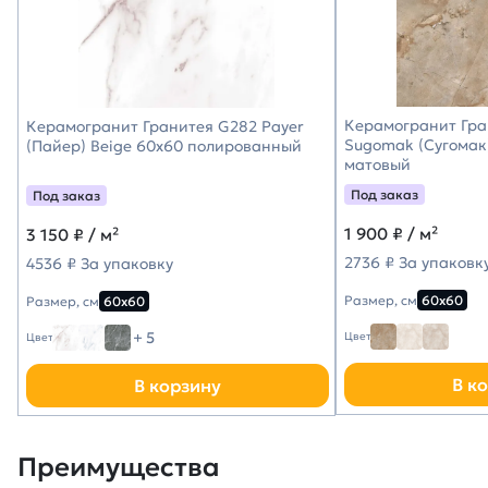
Керамогранит Гра
Керамогранит Гранитея G282 Payer
Sugomak (Сугомак
(Пайер) Beige 60х60 полированный
матовый
Под заказ
Под заказ
1 900
₽ / м²
3 150
₽ / м²
2736 ₽ За упаковк
4536 ₽ За упаковку
Размер, см
60х60
Размер, см
60х60
+ 5
Цвет
Цвет
В к
В корзину
Преимущества