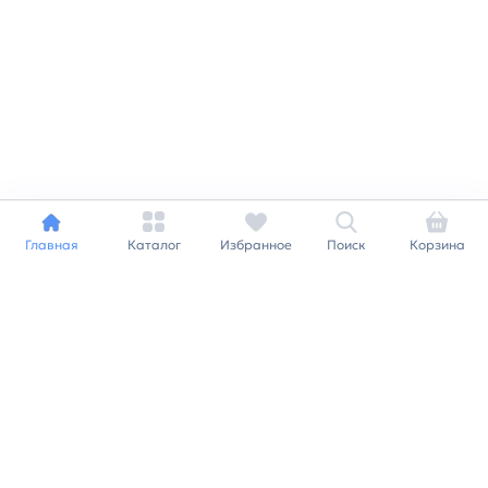
Главная
Каталог
Избранное
Поиск
Корзина
Индивидуальный подход к
каждому клиенту
Станьте нашим клиентом и
получайте все выгоды
нашей партнерской