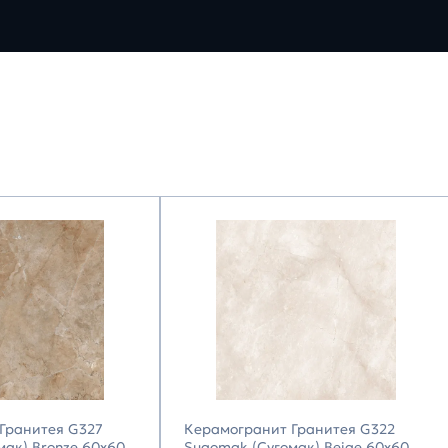
Гранитея G327
Керамогранит Гранитея G322
мак) Bronze 60х60
Sugomak (Сугомак) Beige 60х60