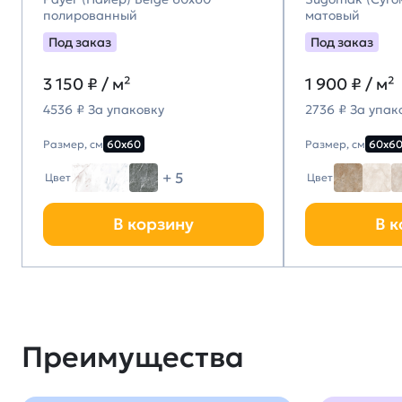
полированный
матовый
Под заказ
Под заказ
3 150
₽ / м²
1 900
₽ / м²
4536 ₽ За упаковку
2736 ₽ За упак
Размер, см
60х60
Размер, см
60х6
+ 5
Цвет
Цвет
В корзину
В к
Преимущества