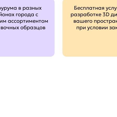
оурума в разных
Бесплатная услу
йонах города с
разработке 3D д
им ассортиментом
вашего простра
авочных образцов
при условии за