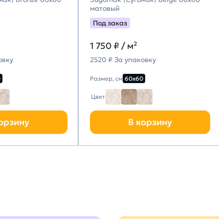
матовый
Под заказ
1 750
₽ / м²
овку
2520 ₽ За упаковку
0
Размер, см
60х60
Цвет
орзину
В корзину