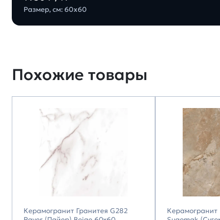
Размер, см: 60х60
Похожие товары
Керамогранит Гранитея G282
Керамогранит 
Payer (Пайер) Beige 60х60
Sugomak (Суго