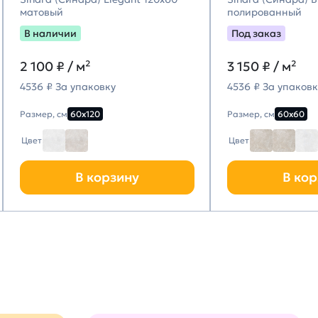
матовый
полированный
В наличии
Под заказ
2 100
₽ / м²
3 150
₽ / м²
4536 ₽ За упаковку
4536 ₽ За упаковк
Размер, см
60х120
Размер, см
60х60
Цвет
Цвет
В корзину
В кор