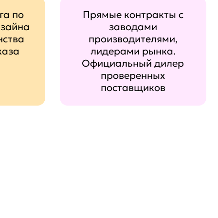
га по
Прямые контракты с
изайна
заводами
нства
производителями,
каза
лидерами рынка.
Официальный дилер
проверенных
поставщиков