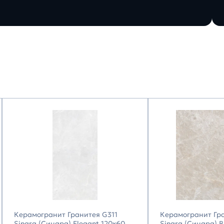
Керамогранит Гранитея G311
Керамогранит Гр
Sinara (Синара) Elegant 120х60
Sinara (Синара) 