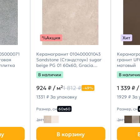
%Акция
Хит
05000071
Керамогранит 010400001043
Керамогр
товая
Sandstone (Стэндстоун) sugar
гранит UF
 плитка
beige PG 01 60х60, Gracia
матовый
Ceramica
В наличии
В наличи
924 ₽
/ м²
1 812 ₽
1 339 ₽
/
-49%
1331 ₽ За упаковку
1929 ₽ За
Размер, см
60х60
Размер, см
Цвет
Цвет
ну
В корзину