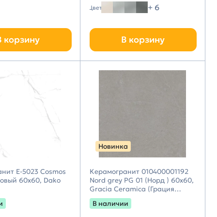
+ 6
Цвет
В корзину
В корзину
Новинка
нит E-5023 Cosmos
Керамогранит 010400001192
овый 60х60, Dako
Nord grey PG 01 (Норд ) 60х60,
Gracia Ceramica (Грация
Керамика)
и
В наличии