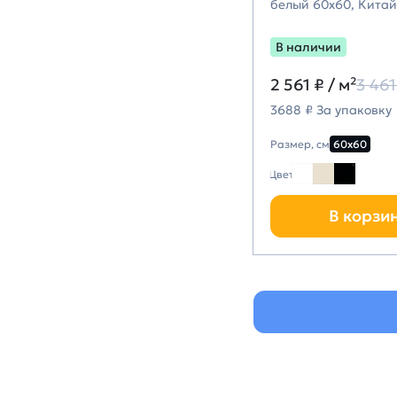
белый 60х60, Китай
В наличии
2 561 ₽
/ м²
3 461
3688 ₽ За упаковку
Размер, см
60х60
Цвет
В корзи