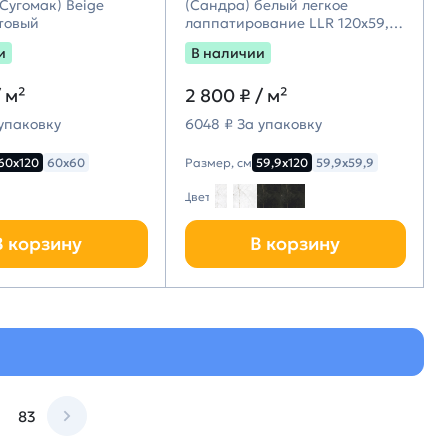
Сугомак) Beige
(Сандра) белый легкое
товый
лаппатирование LLR 120х59,9,
Idalgo (Идальго)
и
В наличии
/ м²
2 800 ₽
/ м²
 упаковку
6048 ₽ За упаковку
60х120
60х60
Размер, см
59,9х120
59,9х59,9
Цвет
В корзину
В корзину
83