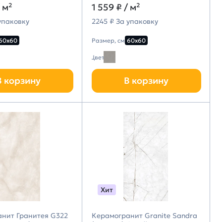
 м²
1 559 ₽
/ м²
упаковку
2245 ₽ За упаковку
60х60
Размер, см
60х60
Цвет
В корзину
В корзину
Хит
нит Гранитея G322
Керамогранит Granite Sandra