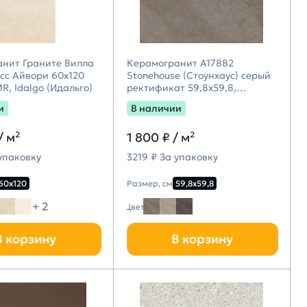
нит Граните Вилла
Керамогранит A17882
сс Айвори 60х120
Stonehouse (Стоунхаус) серый
R, Idalgo (Идальго)
ректификат 59,8х59,8,
Cersanit
и
В наличии
/ м²
1 800 ₽
/ м²
 упаковку
3219 ₽ За упаковку
60х120
Размер, см
59,8х59,8
+ 2
Цвет
В корзину
В корзину