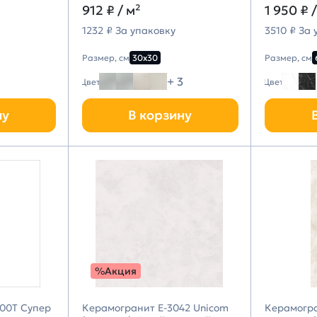
912 ₽
/ м²
1 950 ₽
/
1232 ₽ За упаковку
3510 ₽ За 
Размер, см
30х30
Размер, см
8
+ 3
Цвет
Цвет
ну
В корзину
%Акция
00T Супер
Керамогранит E-3042 Unicom
Керамогра