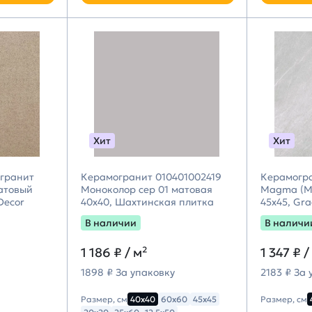
Хит
Хит
гранит
Керамогранит 010401002419
Керамогр
атовый
Моноколор сер 01 матовая
Magma (Ма
Decor
40х40, Шахтинская плитка
45х45, Gr
В наличии
В наличи
1 186 ₽
/ м²
1 347 ₽
/
1898 ₽ За упаковку
2183 ₽ За 
Размер, см
40х40
60х60
45х45
Размер, см