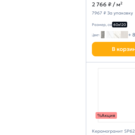
2 766 ₽
/ м²
7967 ₽ За упаковку
Размер, см
60х120
+ 
Цвет
В корзи
%Акция
Керамогранит SP62