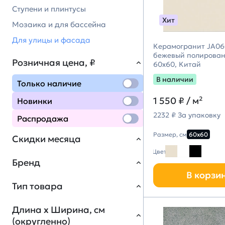
Ступени и плинтусы
Хит
Мозаика и для бассейна
Для улицы и фасада
Керамогранит JA060
бежевый полирова
Розничная цена, ₽
60х60, Китай
В наличии
Только наличие
1 550 ₽
/ м²
Новинки
2232 ₽ За упаковку
Распродажа
Размер, см
60х60
Скидки месяца
Цвет
Бренд
В корзи
Керамогранит под
52
Тип товара
мрамор до -60%
Kerama Marazzi
586
Длина х Ширина, см
ТОП коллекции -10%
4
(Керама Марацци)
(округленно)