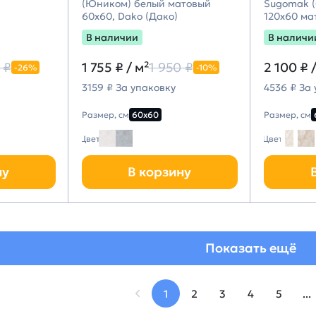
(Юником) белый матовый
Sugomak (
60х60, Dako (Дако)
120х60 ма
В наличии
В наличи
 ₽
1 755 ₽
/ м²
1 950 ₽
2 100 ₽
-26%
-10%
3159 ₽ За упаковку
4536 ₽ За
Размер, см
60х60
Размер, см
Цвет
Цвет
ну
В корзину
Показать ещё
1
2
3
4
5
...