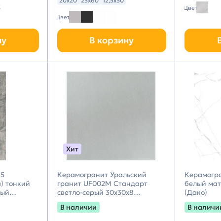
20х20
25х60
12,5х50
5
Цвет
Цвет
ну
В корзину
Хит
25
Керамогранит Уральский
Керамогра
а) тонкий
гранит UF002M Стандарт
белый мат
рый
светло-серый 30х30х8
(Дако)
Cersanit
матовый
В наличии
В наличи