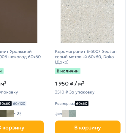
анит Уральский
Керамогранит E-5007 Season
006 шоколад 60х60
серый матовый 60х60, Dako
(Дако)
и
В наличии
 м²
1 950 ₽
/ м²
 упаковку
3510 ₽ За упаковку
60х60
60х120
Размер, см
60х60
+ 25
Цвет
В корзину
В корзину