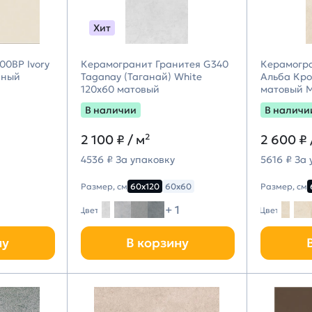
Хит
0BP Ivory
Керамогранит Гранитея G340
Керамогра
нный
Taganay (Таганай) White
Альба Кро
120х60 матовый
матовый M
В наличии
В наличи
2 100 ₽
/ м²
2 600 ₽
4536 ₽ За упаковку
5616 ₽ За
Размер, см
60х120
60х60
Размер, см
+ 1
Цвет
Цвет
ну
В корзину