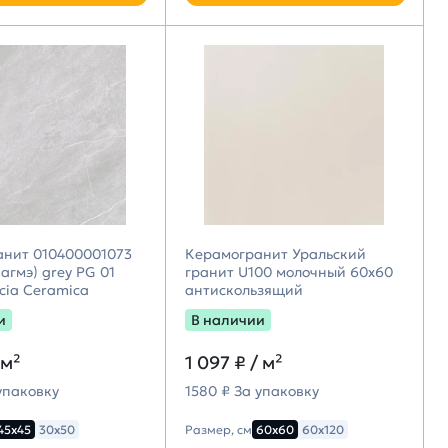
анит 010400001073
Керамогранит Уральский
гмэ) grey PG 01
гранит U100 молочный 60х60
acia Ceramica
антискользящий
и
В наличии
 м²
1 097 ₽
/ м²
упаковку
1580 ₽ За упаковку
45х45
30х50
Размер, см
60х60
60х120