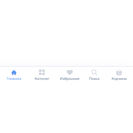
Главная
Каталог
Избранное
Поиск
Корзина
Индивидуальный подход к
каждому клиенту
Станьте нашим клиентом и
получайте все выгоды