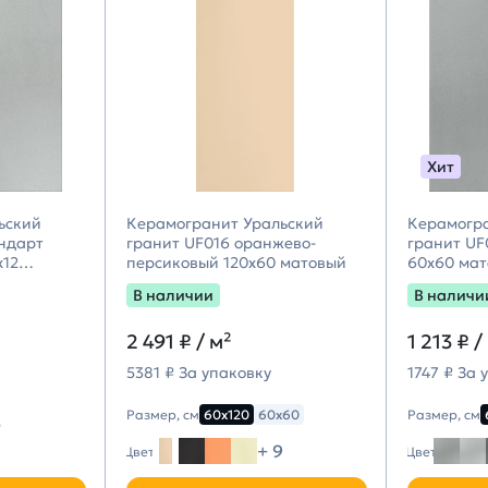
Хит
ьский
Керамогранит Уральский
Керамогр
ндарт
гранит UF016 оранжево-
гранит UF
х12
персиковый 120х60 матовый
60х60 ма
В наличии
В наличи
2 491 ₽
/ м²
1 213 ₽
/
5381 ₽ За упаковку
1747 ₽ За 
Размер, см
60х120
60х60
Размер, см
3
+ 9
Цвет
Цвет