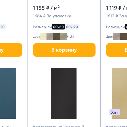
1 155 ₽
/ м²
1 119 ₽
/
1664 ₽ За упаковку
1612 ₽ За 
120
Размер, см
60х60
60х120
Размер, см
5
+ 25
Цвет
Цвет
ну
В корзину
Хит