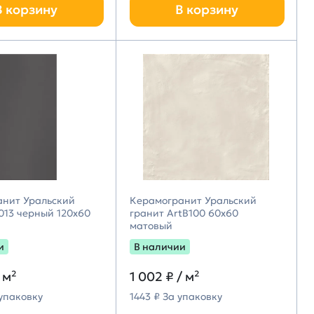
В корзину
В корзину
анит Уральский
Керамогранит Уральский
013 черный 120х60
гранит ArtB100 60х60
матовый
и
В наличии
 м²
1 002 ₽
/ м²
 упаковку
1443 ₽ За упаковку