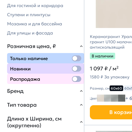
Для гостиной и коридора
Ступени и плинтусы
Мозаика и для бассейна
Для улицы и фасада
Керамогранит Урал
гранит U100 молоч
Розничная цена, ₽
антискользящий
В наличии
Только наличие
1 097 ₽
/ м²
Новинки
1580 ₽ За упаковку
Распродажа
Размер, см
60х60
60х
Бренд
+ 
Цвет
Тип товара
В корзи
Kerama Marazzi
2454
Длина х Ширина, см
(Керама Марацци)
(округленно)
Керамогранит
65