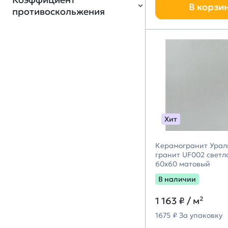
крупноформатный
Quadro Decor (Квадро
9
В корзи
Зеленый
5
противоскольжения
Декор)
прокрашенный в массе
65
5 PEI
58
Surface Laboratory
78
Желтый
4
(Kerama Marazzi)
Коричневый
6
Bonaparte (Бонапарт)
285
R12
2
ProGRES (М-Квадрат)
9
Оранжевый
3
R9
62
Нефрит-Керамика
13
Розовый
2
(ликвидация)
Absolut Gres
46
Фиолетовый
2
Хит
(ликвидация)
Atlas Concorde
6
Керамогранит Урал
(ликвидация)
гранит UF002 светл
60х60 матовый
В наличии
1 163 ₽
/ м²
1675 ₽ За упаковку