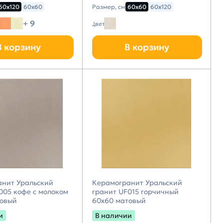
60х120
60х60
Размер, см
60х60
60х120
+ 9
Цвет
В корзину
В корзину
анит Уральский
Керамогранит Уральский
005 кофе с молоком
гранит UF015 горчичный
товый
60х60 матовый
и
В наличии