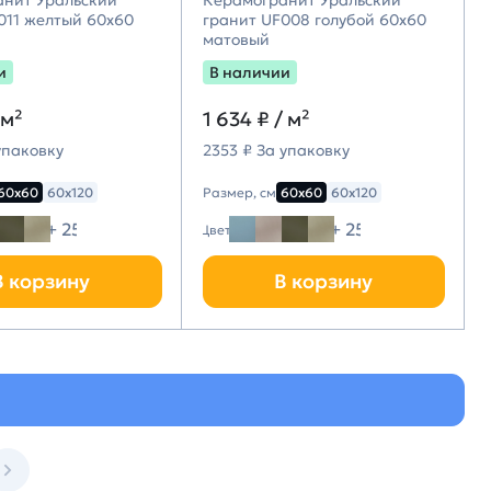
анит Уральский
Керамогранит Уральский
011 желтый 60х60
гранит UF008 голубой 60х60
матовый
и
В наличии
 м²
1 634 ₽
/ м²
упаковку
2353 ₽ За упаковку
60х60
60х120
Размер, см
60х60
60х120
+ 25
+ 25
Цвет
В корзину
В корзину