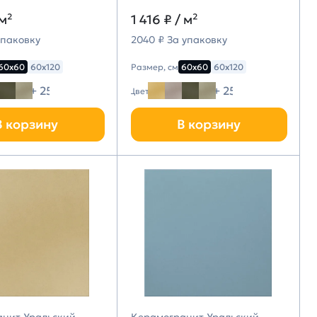
 м²
1 416 ₽
/ м²
упаковку
2040 ₽ За упаковку
60х60
60х120
Размер, см
60х60
60х120
+ 25
+ 25
Цвет
В корзину
В корзину