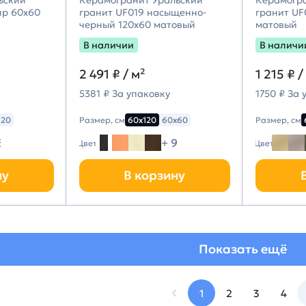
ьский
Керамогранит Уральский
Керамогр
ир 60х60
гранит UF019 насыщенно-
гранит UF
черный 120х60 матовый
матовый
В наличии
В наличи
2 491 ₽
/ м²
1 215 ₽
/
5381 ₽ За упаковку
1750 ₽ За 
120
Размер, см
60х120
60х60
Размер, см
5
+ 9
Цвет
Цвет
ну
В корзину
Показать ещё
1
2
3
4