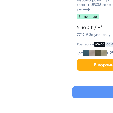
Керамогранит Урал
гранит UF038 сапф
рельеф
В наличии
5 360 ₽
/ м²
7719 ₽ За упаковку
Размер, см
60х60
60х
+ 2
Цвет
В корзи