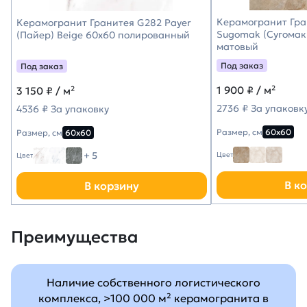
Керамогранит Гра
Керамогранит Гранитея G282 Payer
Sugomak (Сугомак
(Пайер) Beige 60х60 полированный
матовый
Под заказ
Под заказ
1 900
₽ / м²
3 150
₽ / м²
2736 ₽ За упаковк
4536 ₽ За упаковку
Размер, см
60х60
Размер, см
60х60
+ 5
Цвет
Цвет
В к
В корзину
Преимущества
Наличие собственного логистического
комплекса, >100 000 м² керамогранита в