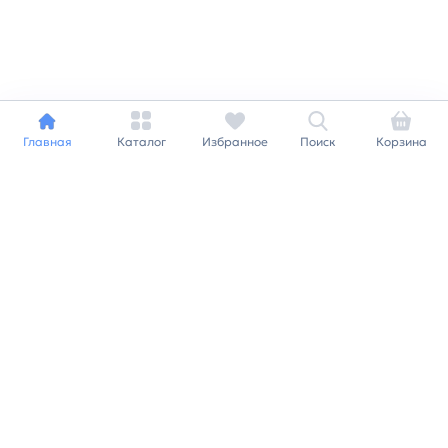
Главная
Каталог
Избранное
Поиск
Корзина
Индивидуальный подход к
каждому клиенту
Станьте нашим клиентом и
получайте все выгоды
нашей партнерской
программы
Заказать звонок