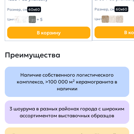
Размер, см
60х60
Размер, см
60х60
+ 5
Цвет
Цвет
В к
В корзину
Преимущества
Наличие собственного логистического
комплекса, >100 000 м² керамогранита в
наличии
3 шоурума в разных районах города с широким
ассортиментом выставочных образцов