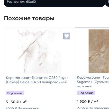
Размер, см: 60х60
Похожие товары
Керамогранит Гра
Керамогранит Гранитея G282 Payer
Sugomak (Сугомак
(Пайер) Beige 60х60 полированный
матовый
Под заказ
Под заказ
1 900
₽ / м²
3 150
₽ / м²
2736 ₽ За упаковк
4536 ₽ За упаковку