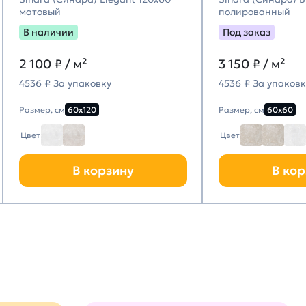
матовый
полированный
В наличии
Под заказ
2 100
₽ / м²
3 150
₽ / м²
4536 ₽ За упаковку
4536 ₽ За упаковк
Размер, см
60х120
Размер, см
60х60
Цвет
Цвет
В корзину
В кор