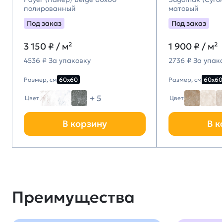
полированный
матовый
Под заказ
Под заказ
3 150
₽ / м²
1 900
₽ / м²
4536 ₽ За упаковку
2736 ₽ За упак
Размер, см
60х60
Размер, см
60х6
+ 5
Цвет
Цвет
В корзину
В к
Преимущества