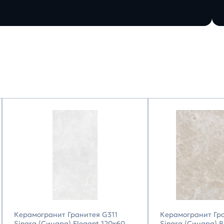
Керамогранит Гранитея G311
Керамогранит Гр
Sinara (Синара) Elegant 120х60
Sinara (Синара) 