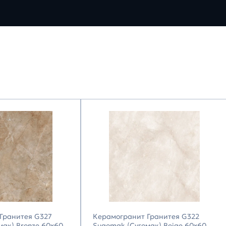
Гранитея G327
Керамогранит Гранитея G322
мак) Bronze 60х60
Sugomak (Сугомак) Beige 60х60