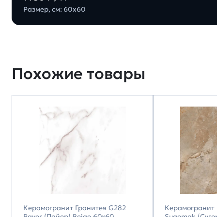
Размер, см: 60х60
Похожие товары
Керамогранит Гранитея G282
Керамогранит 
Payer (Пайер) Beige 60х60
Sugomak (Суго