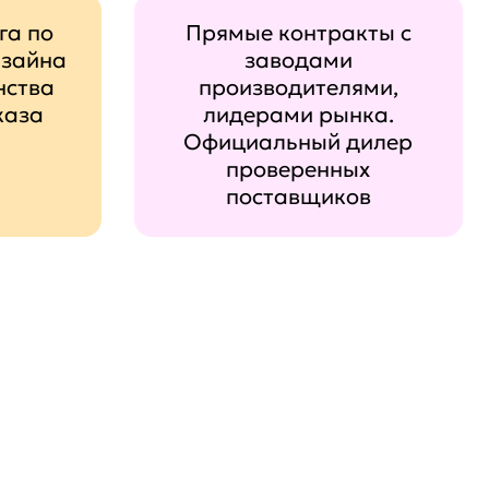
га по
Прямые контракты с
изайна
заводами
нства
производителями,
каза
лидерами рынка.
Официальный дилер
проверенных
поставщиков