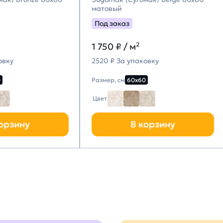
матовый
Под заказ
1 750
₽ / м²
овку
2520 ₽ За упаковку
0
Размер, см
60х60
Цвет
орзину
В корзину