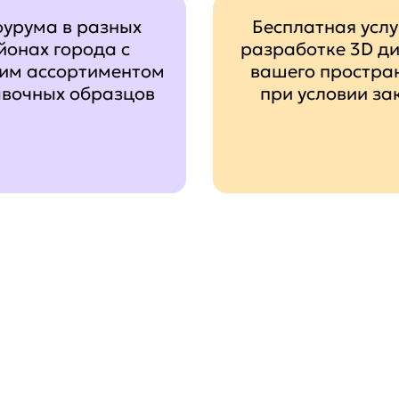
оурума в разных
Бесплатная услу
йонах города с
разработке 3D д
им ассортиментом
вашего простра
авочных образцов
при условии за