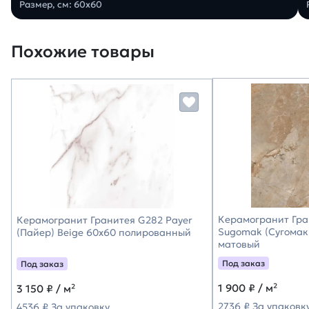
Размер, см: 60х60
Похожие товары
Керамогранит Гра
Керамогранит Гранитея G282 Payer
Sugomak (Сугомак
(Пайер) Beige 60х60 полированный
матовый
Под заказ
Под заказ
1 900
₽ / м²
3 150
₽ / м²
2736 ₽ За упаковк
4536 ₽ За упаковку