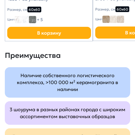
Размер, см
60х60
Размер, см
60х60
+ 5
Цвет
Цвет
В к
В корзину
Преимущества
Наличие собственного логистического
комплекса, >100 000 м² керамогранита в
наличии
3 шоурума в разных районах города с широким
ассортиментом выставочных образцов