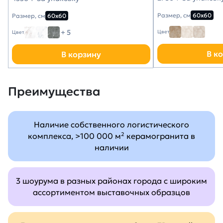
Размер, см
60х60
Размер, см
60х60
+ 5
Цвет
Цвет
В к
В корзину
Преимущества
Наличие собственного логистического
комплекса, >100 000 м² керамогранита в
наличии
3 шоурума в разных районах города с широким
ассортиментом выставочных образцов