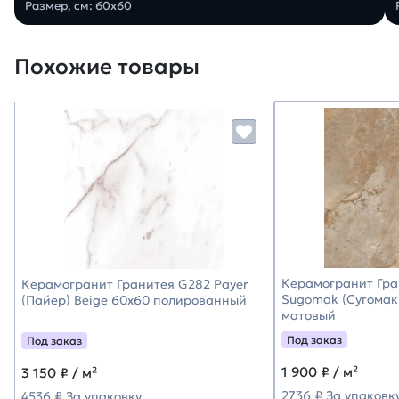
Размер, см: 60х60
Похожие товары
Керамогранит Гра
Керамогранит Гранитея G282 Payer
Sugomak (Сугомак
(Пайер) Beige 60х60 полированный
матовый
Под заказ
Под заказ
1 900
₽ / м²
3 150
₽ / м²
2736 ₽ За упаковк
4536 ₽ За упаковку