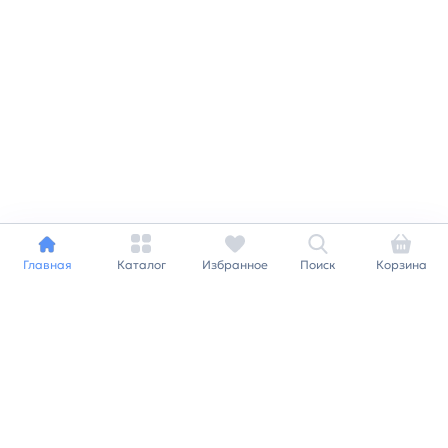
Главная
Каталог
Избранное
Поиск
Корзина
Индивидуальный подход к
каждому клиенту
Станьте нашим клиентом и
получайте все выгоды