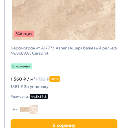
%Акция
Керамогранит A17773 Asher (Ашер) бежевый рельеф
44,8х89,8, Cersanit
В наличии
1 560 ₽
/ м²
1 733 ₽
-10%
1881 ₽ За упаковку
Размер, см
44,8х89,8
Цвет
В корзину