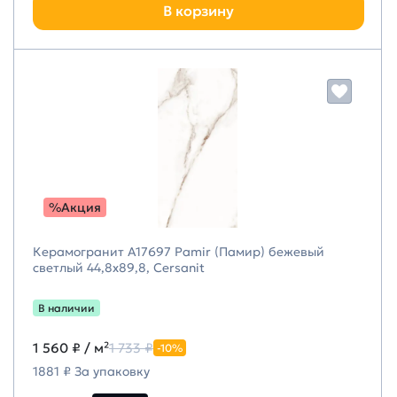
В корзину
%Акция
Керамогранит A17697 Pamir (Памир) бежевый
светлый 44,8х89,8, Cersanit
В наличии
1 560 ₽
/ м²
1 733 ₽
-10%
1881 ₽ За упаковку