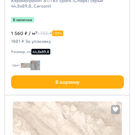
Керамогранит A17785 Spark (Спарк) серый
44,8х89,8, Cersanit
В наличии
1 560 ₽
/ м²
1 733 ₽
-10%
1881 ₽ За упаковку
Размер, см
44,8х89,8
Цвет
В корзину