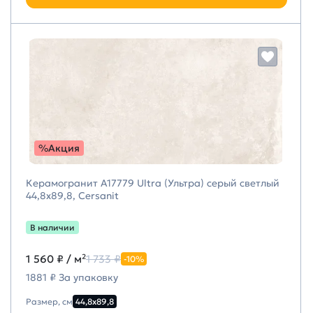
%Акция
Керамогранит A17779 Ultra (Ультра) серый светлый
44,8х89,8, Cersanit
В наличии
1 560 ₽
/ м²
1 733 ₽
-10%
1881 ₽ За упаковку
Размер, см
44,8х89,8