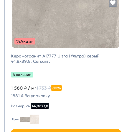
%Акция
Керамогранит A17777 Ultra (Ультра) серый
44,8х89,8, Cersanit
В наличии
1 560 ₽
/ м²
1 733 ₽
-10%
1881 ₽ За упаковку
Размер, см
44,8х89,8
Цвет