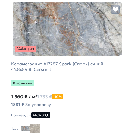
%Акция
Керамогранит A17787 Spark (Спарк) синий
44,8х89,8, Cersanit
В наличии
1 560 ₽
/ м²
1 733 ₽
-10%
1881 ₽ За упаковку
Размер, см
44,8х89,8
Цвет