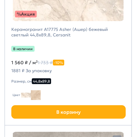
%Акция
Керамогранит A17775 Asher (Ашер) бежевый
светлый 44,8х89,8, Cersanit
В наличии
1 560 ₽
/ м²
1 733 ₽
-10%
1881 ₽ За упаковку
Размер, см
44,8х89,8
Цвет
В корзину