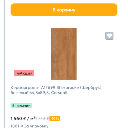
В корзину
%Акция
Керамогранит A17699 Sherbrooke (Шербрук)
бежевый 44,8х89,8, Cersanit
В наличии
1 560 ₽
/ м²
1 733 ₽
-10%
1881 ₽ За упаковку