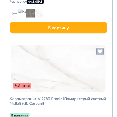
Размер, см
44,8х89,8
Цвет
В корзину
%Акция
Керамогранит A17783 Pamir (Памир) серый светлый
44,8х89,8, Cersanit
В наличии