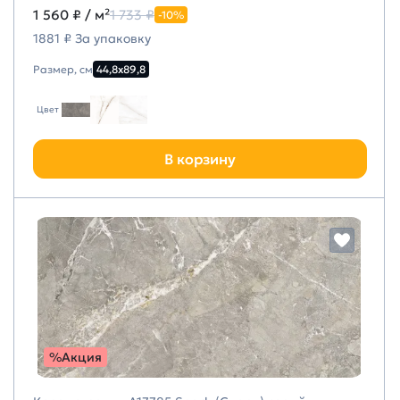
1 560 ₽
/ м²
1 733 ₽
-10%
1881 ₽ За упаковку
Размер, см
44,8х89,8
Цвет
В корзину
%Акция