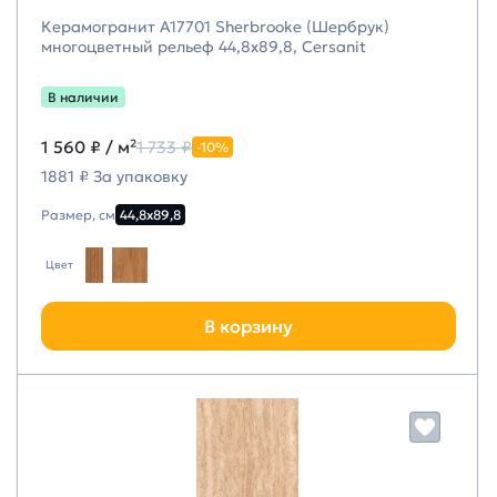
Керамогранит A17701 Sherbrooke (Шербрук)
многоцветный рельеф 44,8х89,8, Cersanit
В наличии
1 560 ₽
/ м²
1 733 ₽
-10%
1881 ₽ За упаковку
Размер, см
44,8х89,8
Цвет
В корзину