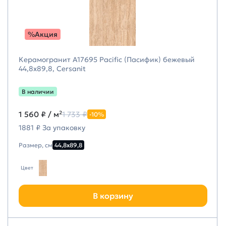
%Акция
Керамогранит A17695 Pacific (Пасифик) бежевый
44,8х89,8, Cersanit
В наличии
1 560 ₽
/ м²
1 733 ₽
-10%
1881 ₽ За упаковку
Размер, см
44,8х89,8
Цвет
В корзину