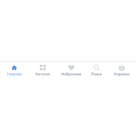
Главная
Каталог
Избранное
Поиск
Корзина
+7 812 240 09 78
order@plitburg.ru
Заказать звонок