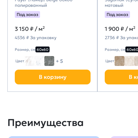
полированный
матовый
Под заказ
Под заказ
3 150
₽ / м²
1 900
₽ / м²
4536 ₽ За упаковку
2736 ₽ За упак
Размер, см
60х60
Размер, см
60х6
+ 5
Цвет
Цвет
В корзину
В к
Преимущества