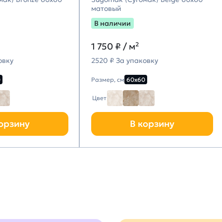
матовый
В наличии
1 750
₽ / м²
овку
2520 ₽ За упаковку
0
Размер, см
60х60
Цвет
орзину
В корзину