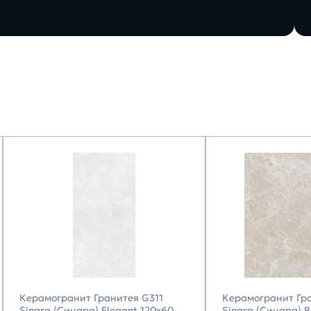
Керамогранит Гранитея G311
Керамогранит Гр
Sinara (Синара) Elegant 120х60
Sinara (Синара) 