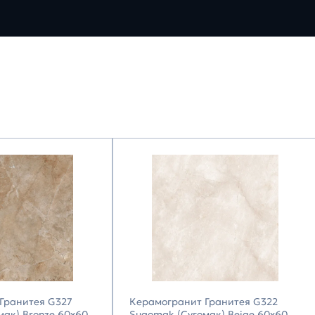
Гранитея G327
Керамогранит Гранитея G322
мак) Bronze 60х60
Sugomak (Сугомак) Beige 60х60