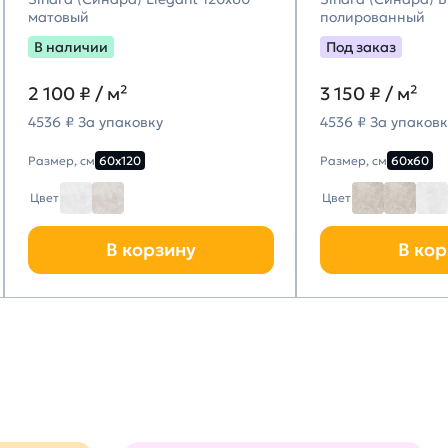
матовый
полированный
В наличии
Под заказ
2 100
₽ / м²
3 150
₽ / м²
4536 ₽ За упаковку
4536 ₽ За упаковк
Размер, см
60х120
Размер, см
60х60
Цвет
Цвет
В корзину
В кор