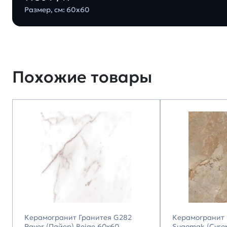
Размер, см: 60х60
Похожие товары
Керамогранит Гранитея G282
Керамогранит 
Payer (Пайер) Beige 60х60
Sugomak (Суго