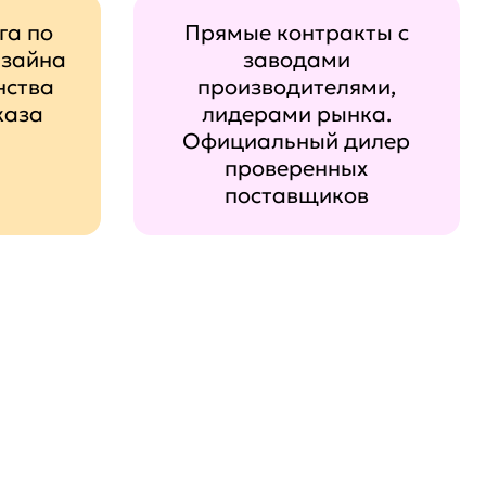
га по
Прямые контракты с
изайна
заводами
нства
производителями,
каза
лидерами рынка.
Официальный дилер
проверенных
поставщиков