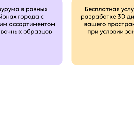
оурума в разных
Бесплатная услу
йонах города с
разработке 3D д
им ассортиментом
вашего простра
авочных образцов
при условии за