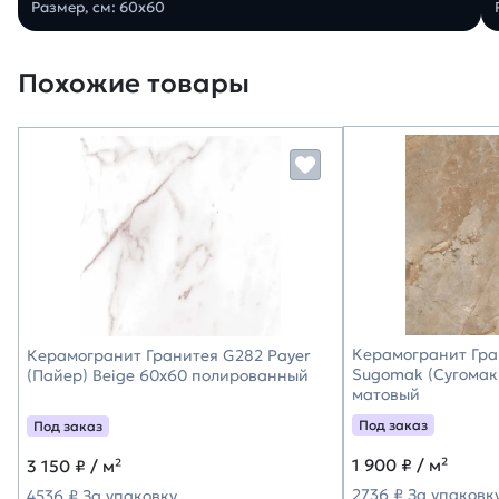
Размер, см: 60х60
Похожие товары
Керамогранит Гра
Керамогранит Гранитея G282 Payer
Sugomak (Сугомак
(Пайер) Beige 60х60 полированный
матовый
Под заказ
Под заказ
1 900
₽ / м²
3 150
₽ / м²
2736 ₽ За упаковк
4536 ₽ За упаковку