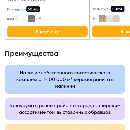
Размер, см
60х60
Размер, см
60х60
+ 5
Цвет
Цвет
В к
В корзину
Преимущества
Наличие собственного логистического
комплекса, >100 000 м² керамогранита в
наличии
3 шоурума в разных районах города с широким
ассортиментом выставочных образцов