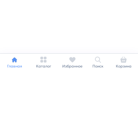
Главная
Каталог
Избранное
Поиск
Корзина
Индивидуальный подход к
каждому клиенту
Станьте нашим клиентом и
получайте все выгоды
нашей партнерской