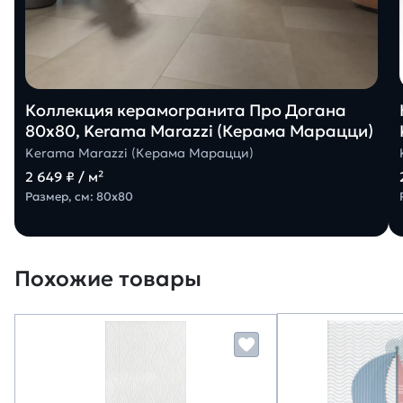
Коллекция керамогранита Про Догана
80х80, Kerama Marazzi (Керама Марацци)
Kerama Marazzi (Керама Марацци)
2 649 ₽ / м²
Размер, см: 80х80
Похожие товары