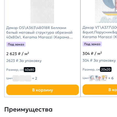
Декор VT\A377\50
Декор OS\A363\48018R Беллони
&quot;Парусник&qu
белый матовый структура обрезной
Kerama Marazzi (
40x80x1, Kerama Marazzi (Керама
Марацци)
Под заказ
Под заказ
304
₽ / м²
2 623
₽ / м²
304 ₽ За упаковку
2623 ₽ За упаковку
Размер, см
20х20
Размер, см
40х80
+ 6
+ 2
Цвет
Цвет
В к
В корзину
Преимущества