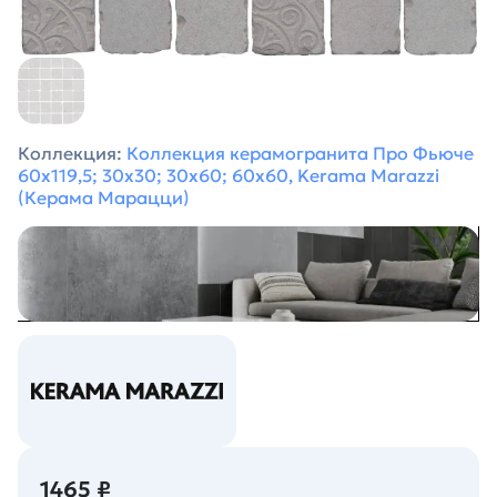
Коллекция:
Коллекция керамогранита Про Фьюче
60х119,5; 30х30; 30х60; 60х60, Kerama Marazzi
(Керама Марацци)
1465 ₽