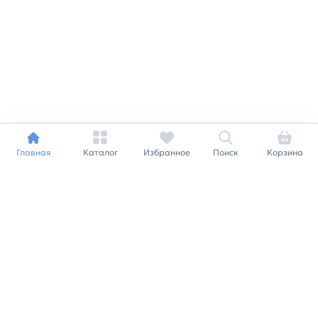
Главная
Каталог
Избранное
Поиск
Корзина
Индивидуальный подход к
каждому клиенту
Станьте нашим клиентом и
получайте все выгоды
нашей партнерской