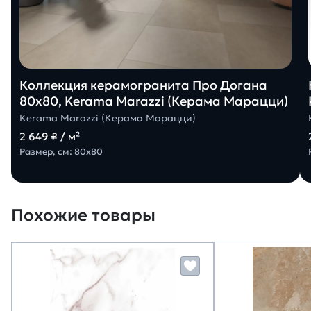
Коллекция керамогранита Про Догана
80х80, Kerama Marazzi (Керама Марацци)
Kerama Marazzi (Керама Марацци)
2 649 ₽ / м²
Размер, см: 80х80
Похожие товары