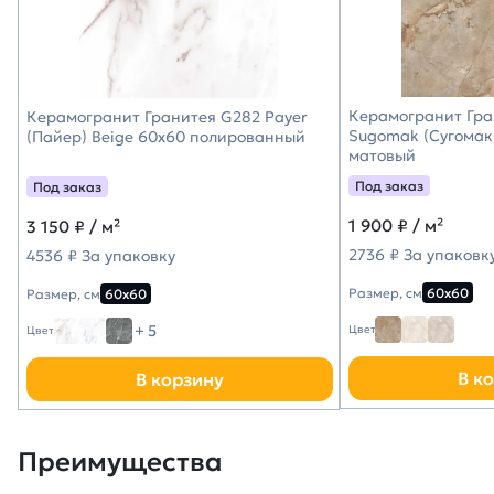
Керамогранит Гра
Керамогранит Гранитея G282 Payer
Sugomak (Сугомак
(Пайер) Beige 60х60 полированный
матовый
Под заказ
Под заказ
1 900
₽ / м²
3 150
₽ / м²
2736 ₽ За упаковк
4536 ₽ За упаковку
Размер, см
60х60
Размер, см
60х60
+ 5
Цвет
Цвет
В к
В корзину
Преимущества