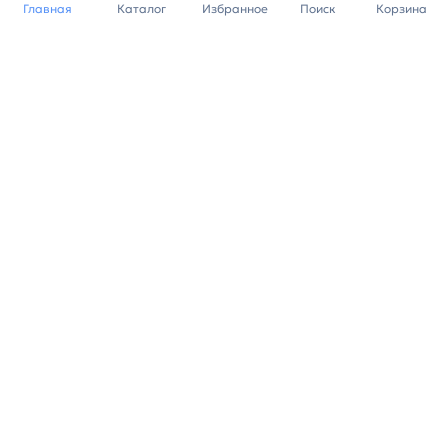
Главная
Каталог
Избранное
Поиск
Корзина
Индивидуальный подход к
каждому клиенту
Станьте нашим клиентом и
получайте все выгоды
нашей партнерской
программы
Заказать звонок
Ранее вы смотрели