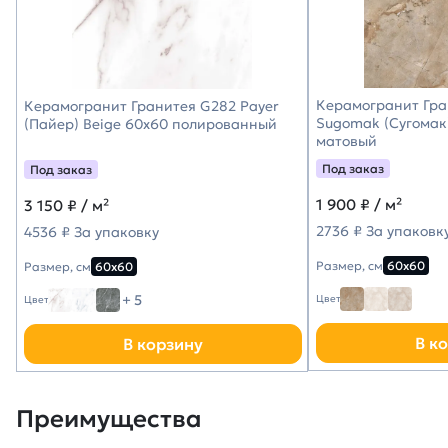
Керамогранит Гра
Керамогранит Гранитея G282 Payer
Sugomak (Сугомак
(Пайер) Beige 60х60 полированный
матовый
Под заказ
Под заказ
1 900
₽ / м²
3 150
₽ / м²
2736 ₽ За упаковк
4536 ₽ За упаковку
Размер, см
60х60
Размер, см
60х60
+ 5
Цвет
Цвет
В к
В корзину
Преимущества