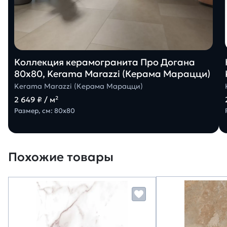
Коллекция керамогранита Про Догана
80х80, Kerama Marazzi (Керама Марацци)
Kerama Marazzi (Керама Марацци)
2 649 ₽ / м²
Размер, см: 80х80
Похожие товары