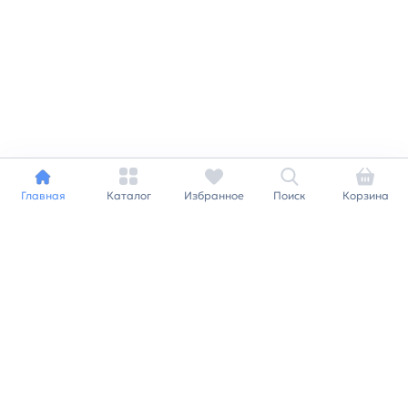
Главная
Каталог
Избранное
Поиск
Корзина
Индивидуальный подход к
каждому клиенту
Станьте нашим клиентом и
получайте все выгоды
нашей партнерской