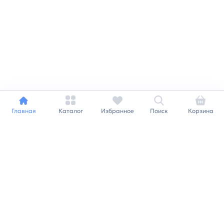
Главная
Каталог
Избранное
Поиск
Корзина
Индивидуальный подход к
каждому клиенту
Станьте нашим клиентом и
получайте все выгоды
нашей партнерской