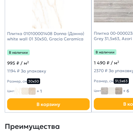
Плитка 00-000023
Плитка 010100001408 Donna (Донна)
Grey 31,5х63, Azori
white wall 01 30х50, Gracia Ceramica
В наличии
В наличии
1 490
₽ / м²
995
₽ / м²
2370 ₽ За упаковк
1194 ₽ За упаковку
Размер, см
31,5х63
Размер, см
30х50
+ 6
+ 1
Цвет
Цвет
В к
В корзину
Преимущества