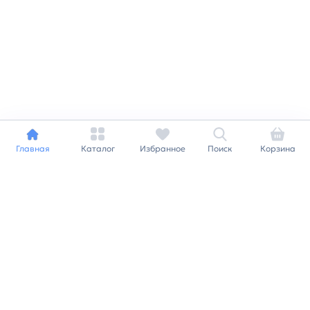
Главная
Каталог
Избранное
Поиск
Корзина
Индивидуальный подход к
каждому клиенту
Станьте нашим клиентом и
получайте все выгоды
нашей партнерской