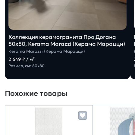
Коллекция керамогранита Про Догана
80х80, Kerama Marazzi (Керама Марацци)
Kerama Marazzi (Керама Марацци)
2 649 ₽ / м²
Размер, см: 80х80
Похожие товары