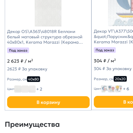
Декор VT\A377\50
Декор OS\A363\48018R Беллони
&quot;Парусник&qu
белый матовый структура обрезной
Kerama Marazzi (
40x80x1, Kerama Marazzi (Керама
Марацци)
Под заказ
Под заказ
304
₽ / м²
2 623
₽ / м²
304 ₽ За упаковку
2623 ₽ За упаковку
Размер, см
20х20
Размер, см
40х80
+ 6
+ 2
Цвет
Цвет
В к
В корзину
Преимущества