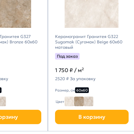
Гранитея G327
Керамогранит Гранитея G322
мак) Bronze 60х60
Sugomak (Сугомак) Beige 60х60
матовый
Под заказ
1 750
₽ / м²
овку
2520 ₽ За упаковку
0
Размер, см
60х60
Цвет
орзину
В корзину