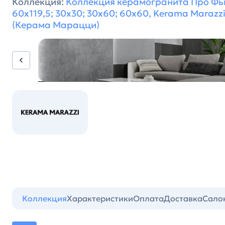
Коллекция:
Коллекция керамогранита Про Ф
60х119,5; 30х30; 30х60; 60х60, Kerama Marazz
(Керама Марацци)
Коллекция
Характеристики
Оплата
Доставка
Сало