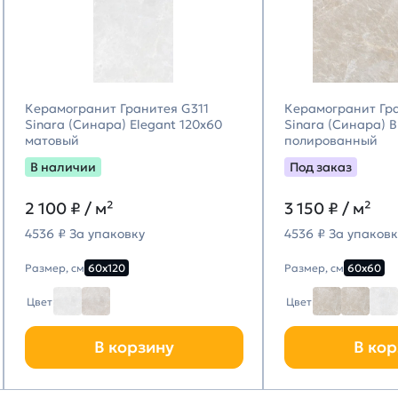
Керамогранит Гранитея G311
Керамогранит Гр
Sinara (Синара) Elegant 120х60
Sinara (Синара) 
матовый
полированный
В наличии
Под заказ
2 100
₽ / м²
3 150
₽ / м²
4536 ₽ За упаковку
4536 ₽ За упаковк
Размер, см
60х120
Размер, см
60х60
Цвет
Цвет
В корзину
В кор