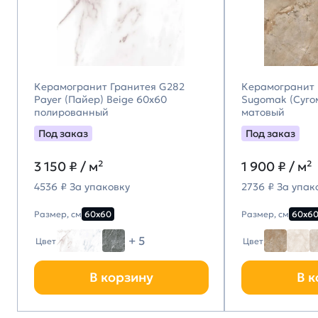
Керамогранит Гранитея G282
Керамогранит 
Payer (Пайер) Beige 60х60
Sugomak (Суго
полированный
матовый
Под заказ
Под заказ
3 150
₽ / м²
1 900
₽ / м²
4536 ₽ За упаковку
2736 ₽ За упак
Размер, см
60х60
Размер, см
60х6
+ 5
Цвет
Цвет
В корзину
В к