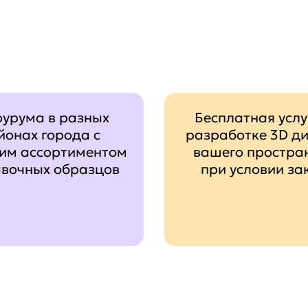
оурума в разных
Бесплатная услу
йонах города с
разработке 3D д
им ассортиментом
вашего простра
авочных образцов
при условии за