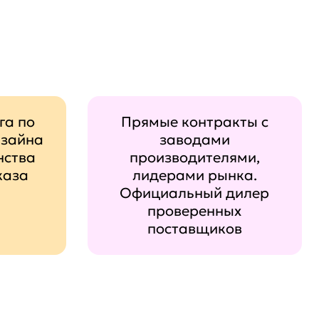
га по
Прямые контракты с
изайна
заводами
нства
производителями,
каза
лидерами рынка.
Официальный дилер
проверенных
поставщиков