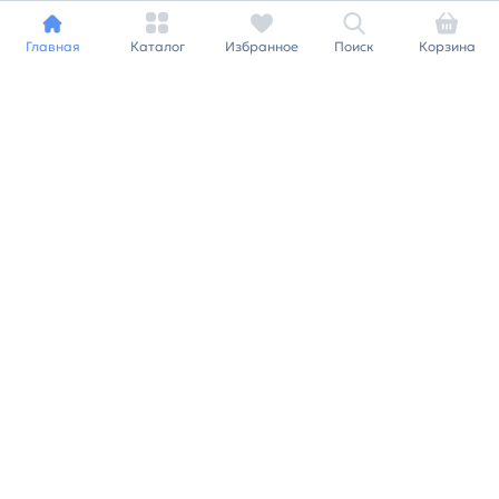
Главная
Каталог
Избранное
Поиск
Корзина
+7 812 240 09 78
order@plitburg.ru
Заказать звонок
Каталог плитки
Для ванны
Для кухни и фартука
Керамогранит
Для гостиной и коридора