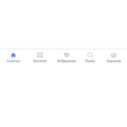
Главная
Каталог
Избранное
Поиск
Корзина
Индивидуальный подход к
каждому клиенту
Станьте нашим клиентом и
получайте все выгоды
нашей партнерской