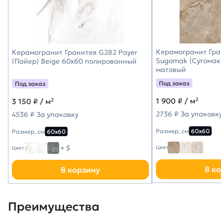
Керамогранит Гра
Керамогранит Гранитея G282 Payer
Sugomak (Сугомак
(Пайер) Beige 60х60 полированный
матовый
Под заказ
Под заказ
1 900
₽ / м²
3 150
₽ / м²
2736 ₽ За упаковк
4536 ₽ За упаковку
Размер, см
60х60
Размер, см
60х60
+ 5
Цвет
Цвет
В к
В корзину
Преимущества