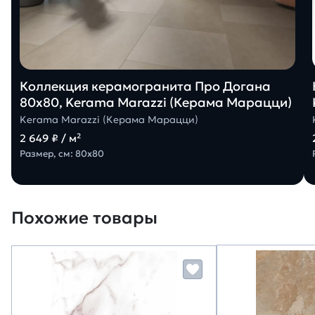
Коллекция керамогранита Про Догана
80х80, Kerama Marazzi (Керама Марацци)
Kerama Marazzi (Керама Марацци)
2 649 ₽ / м²
Размер, см: 80х80
Похожие товары