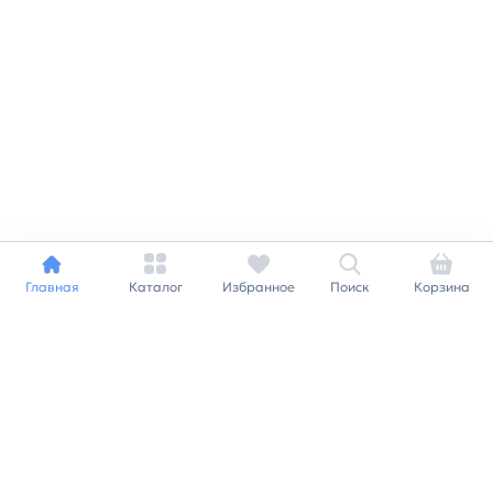
Главная
Каталог
Избранное
Поиск
Корзина
Индивидуальный подход к
каждому клиенту
Станьте нашим клиентом и
получайте все выгоды