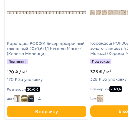
Карандаш POF002
Карандаш POD001 Бисер прозрачный
золото глянцевый 
глянцевый 20x0,6x1,1 Kerama Marazzi
Marazzi (Керама 
(Керама Марацци)
Под заказ
Под заказ
328
₽ / м²
170
₽ / м²
328 ₽ За упаковку
170 ₽ За упаковку
Размер, см
20х1,4
Размер, см
20х0,6
+ 4
Цвет
Цвет
В к
В корзину