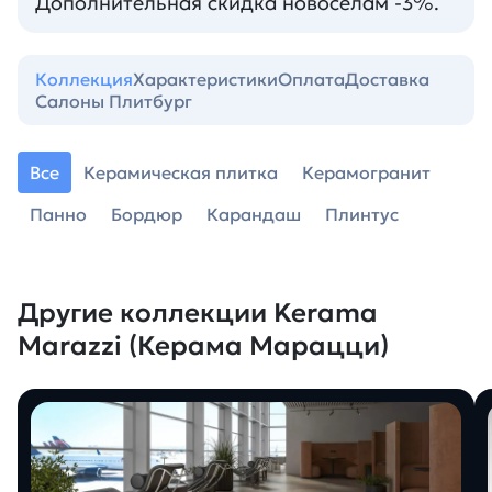
Дополнительная скидка новоселам -3%.
Коллекция
Характеристики
Оплата
Доставка
Салоны Плитбург
Все
Керамическая плитка
Керамогранит
Панно
Бордюр
Карандаш
Плинтус
Другие коллекции Kerama
Marazzi (Керама Марацци)