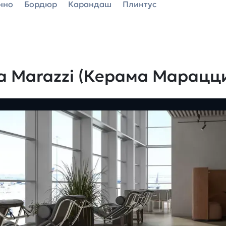
нно
Бордюр
Карандаш
Плинтус
a Marazzi (Керама Марацц