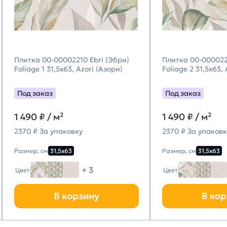
Плитка 00-00002210 Ebri (Эбри)
Плитка 00-000022
Foliage 1 31,5х63, Azori (Азори)
Foliage 2 31,5х63,
Под заказ
Под заказ
1 490
₽ / м²
1 490
₽ / м²
2370 ₽ За упаковку
2370 ₽ За упаковк
Размер, см
31,5х63
Размер, см
31,5х63
+ 3
Цвет
Цвет
В корзину
В кор