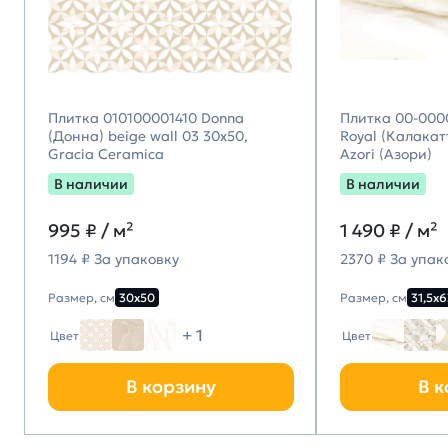
Плитка 010100001410 Donna
Плитка 00-000
(Донна) beige wall 03 30х50,
Royal (Калакатт
Gracia Ceramica
Azori (Азори)
В наличии
В наличии
995
₽ / м²
1 490
₽ / м²
1194 ₽ За упаковку
2370 ₽ За упак
Размер, см
30х50
Размер, см
31,5х6
+ 1
Цвет
Цвет
В корзину
В к