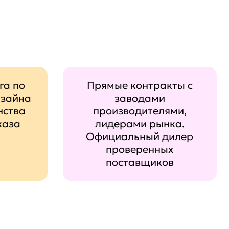
га по
Прямые контракты с
изайна
заводами
нства
производителями,
каза
лидерами рынка.
Официальный дилер
проверенных
поставщиков