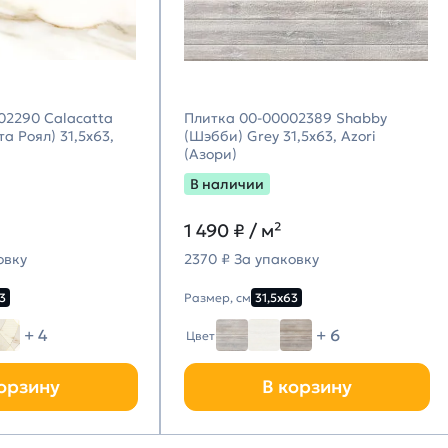
02290 Calacatta
Плитка 00-00002389 Shabby
а Роял) 31,5х63,
(Шэбби) Grey 31,5х63, Azori
(Азори)
В наличии
1 490
₽ / м²
овку
2370 ₽ За упаковку
3
Размер, см
31,5х63
+ 4
+ 6
Цвет
орзину
В корзину