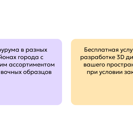
оурума в разных
Бесплатная услу
йонах города с
разработке 3D д
им ассортиментом
вашего простра
авочных образцов
при условии за