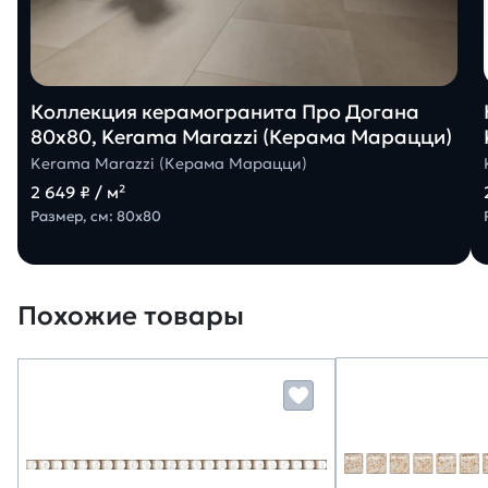
Коллекция керамогранита Про Догана
80х80, Kerama Marazzi (Керама Марацци)
Kerama Marazzi (Керама Марацци)
2 649 ₽ / м²
Размер, см: 80х80
Похожие товары