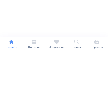
Главная
Каталог
Избранное
Поиск
Корзина
Индивидуальный подход к
каждому клиенту
Станьте нашим клиентом и
получайте все выгоды
нашей партнерской
программы