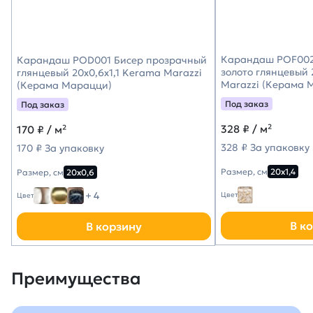
Карандаш POF002
Карандаш POD001 Бисер прозрачный
золото глянцевый 
глянцевый 20x0,6x1,1 Kerama Marazzi
Marazzi (Керама 
(Керама Марацци)
Под заказ
Под заказ
328
₽ / м²
170
₽ / м²
328 ₽ За упаковку
170 ₽ За упаковку
Размер, см
20х1,4
Размер, см
20х0,6
+ 4
Цвет
Цвет
В к
В корзину
Преимущества