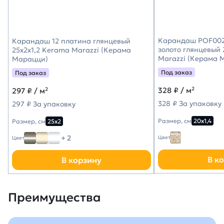
Карандаш POF002
Карандаш 12 платина глянцевый
золото глянцевый 
25x2x1,2 Kerama Marazzi (Керама
Marazzi (Керама 
Марацци)
Под заказ
Под заказ
328
₽ / м²
297
₽ / м²
328 ₽ За упаковку
297 ₽ За упаковку
Размер, см
20х1,4
Размер, см
25х2
+ 2
Цвет
Цвет
В к
В корзину
Преимущества