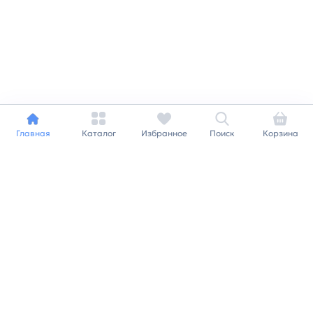
Главная
Каталог
Избранное
Поиск
Корзина
Индивидуальный подход к
каждому клиенту
Станьте нашим клиентом и
получайте все выгоды
нашей партнерской
программы