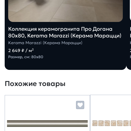
Коллекция керамогранита Про Догана
80х80, Kerama Marazzi (Керама Марацци)
Kerama Marazzi (Керама Марацци)
2 649 ₽ / м²
Размер, см: 80х80
Похожие товары