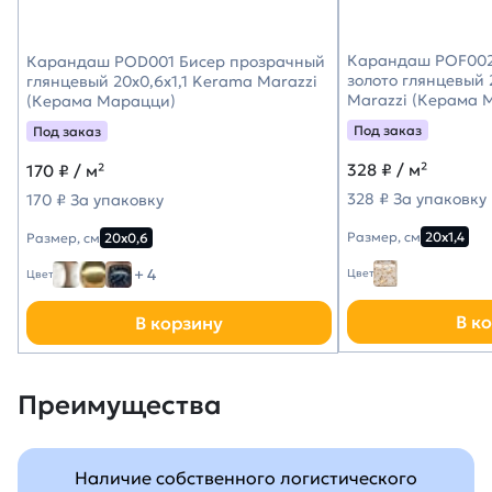
Карандаш POF002
Карандаш POD001 Бисер прозрачный
золото глянцевый 
глянцевый 20x0,6x1,1 Kerama Marazzi
Marazzi (Керама 
(Керама Марацци)
Под заказ
Под заказ
328
₽ / м²
170
₽ / м²
328 ₽ За упаковку
170 ₽ За упаковку
Размер, см
20х1,4
Размер, см
20х0,6
+ 4
Цвет
Цвет
В к
В корзину
Преимущества
Наличие собственного логистического