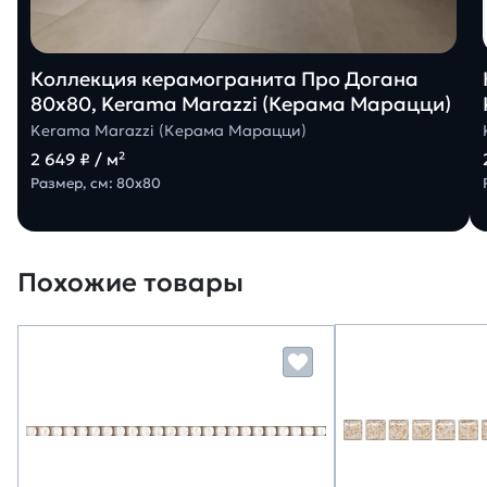
Коллекция керамогранита Про Догана
80х80, Kerama Marazzi (Керама Марацци)
Kerama Marazzi (Керама Марацци)
2 649 ₽ / м²
Размер, см: 80х80
Похожие товары