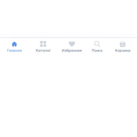
Главная
Каталог
Избранное
Поиск
Корзина
Индивидуальный подход к
каждому клиенту
Станьте нашим клиентом и
получайте все выгоды
нашей партнерской
программы