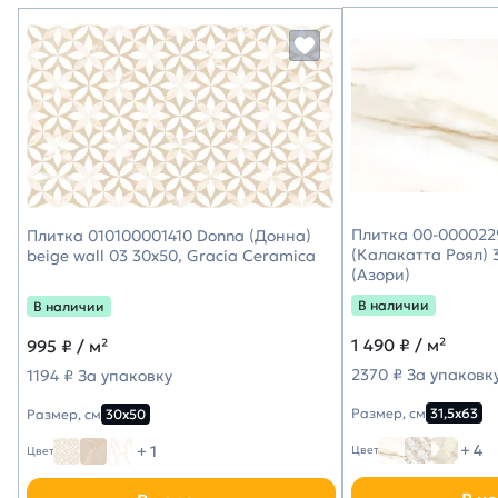
Плитка 00-0000229
Плитка 010100001410 Donna (Донна)
(Калакатта Роял) 3
beige wall 03 30х50, Gracia Ceramica
(Азори)
В наличии
В наличии
1 490
₽ / м²
995
₽ / м²
2370 ₽ За упаковк
1194 ₽ За упаковку
Размер, см
31,5х63
Размер, см
30х50
+ 4
+ 1
Цвет
Цвет