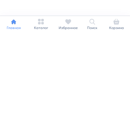
Главная
Каталог
Избранное
Поиск
Корзина
Индивидуальный подход к
каждому клиенту
Станьте нашим клиентом и
получайте все выгоды
нашей партнерской
программы
Заказать звонок