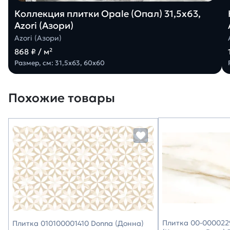
Коллекция плитки Opale (Опал) 31,5х63,
Azori (Азори)
Azori (Азори)
868 ₽ / м²
Размер, см: 31,5х63, 60х60
Похожие товары
Плитка 00-0000229
Плитка 010100001410 Donna (Донна)