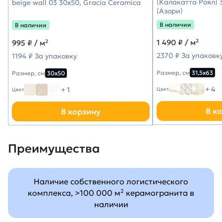
(Калакатта Роял) 3
beige wall 03 30х50, Gracia Ceramica
(Азори)
В наличии
В наличии
1 490
₽ / м²
995
₽ / м²
2370 ₽ За упаковк
1194 ₽ За упаковку
Размер, см
31,5х63
Размер, см
30х50
+ 4
+ 1
Цвет
Цвет
В к
В корзину
Преимущества
Наличие собственного логистического
комплекса, >100 000 м² керамогранита в
наличии