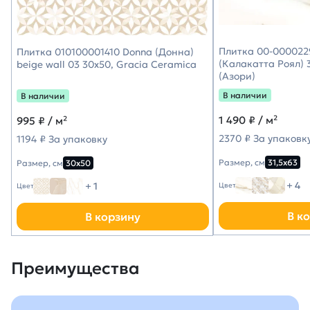
Плитка 00-0000229
Плитка 010100001410 Donna (Донна)
(Калакатта Роял) 3
beige wall 03 30х50, Gracia Ceramica
(Азори)
В наличии
В наличии
1 490
₽ / м²
995
₽ / м²
2370 ₽ За упаковк
1194 ₽ За упаковку
Размер, см
31,5х63
Размер, см
30х50
+ 4
+ 1
Цвет
Цвет
В к
В корзину
Преимущества