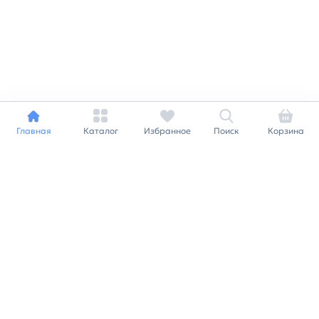
Главная
Каталог
Избранное
Поиск
Корзина
Индивидуальный подход к
каждому клиенту
Станьте нашим клиентом и
получайте все выгоды
нашей партнерской
программы