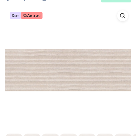
Хит
%Акция