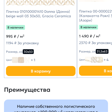
Плитка 00-0000229
Плитка 010100001410 Donna (Донна)
(Калакатта Роял) 3
beige wall 03 30х50, Gracia Ceramica
(Азори)
В наличии
В наличии
1 490
₽ / м²
995
₽ / м²
2370 ₽ За упаковк
1194 ₽ За упаковку
Размер, см
31,5х63
Размер, см
30х50
+ 4
+ 1
Цвет
Цвет
В к
В корзину
Преимущества
Наличие собственного логистического