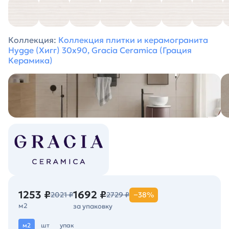
Коллекция:
Коллекция плитки и керамогранита
Hygge (Хигг) 30х90, Gracia Ceramica (Грация
Керамика)
1253 ₽
1692 ₽
2021 ₽
2729 ₽
−38%
м2
за упаковку
м2
шт
упак