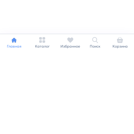
Главная
Каталог
Избранное
Поиск
Корзина
Индивидуальный подход к
каждому клиенту
Станьте нашим клиентом и
получайте все выгоды
нашей партнерской
программы
Заказать звонок