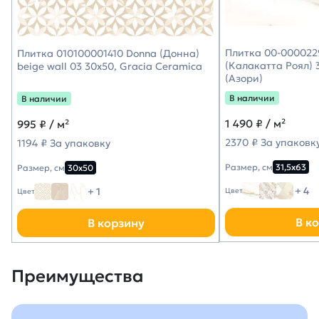
Плитка 00-0000229
Плитка 010100001410 Donna (Донна)
(Калакатта Роял) 3
beige wall 03 30х50, Gracia Ceramica
(Азори)
В наличии
В наличии
1 490
₽ / м²
995
₽ / м²
2370 ₽ За упаковк
1194 ₽ За упаковку
Размер, см
31,5х63
Размер, см
30х50
+ 4
+ 1
Цвет
Цвет
В к
В корзину
Преимущества