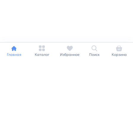
Главная
Каталог
Избранное
Поиск
Корзина
Индивидуальный подход к
каждому клиенту
Станьте нашим клиентом и
получайте все выгоды
нашей партнерской
программы