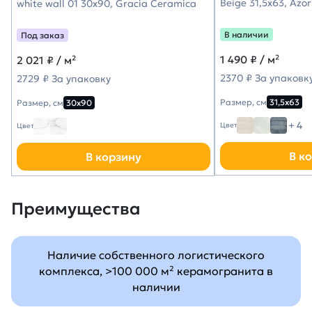
Beige 31,5х63, Azor
white wall 01 30х90, Gracia Ceramica
В наличии
Под заказ
1 490
₽ / м²
2 021
₽ / м²
2370 ₽ За упаковк
2729 ₽ За упаковку
Размер, см
31,5х63
Размер, см
30х90
+ 4
Цвет
Цвет
В к
В корзину
Преимущества
Наличие собственного логистического
комплекса, >100 000 м² керамогранита в
наличии