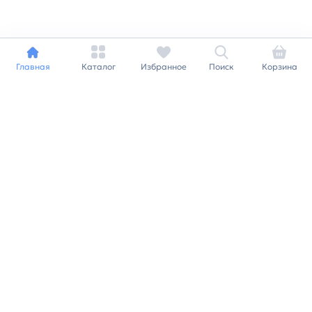
Главная
Каталог
Избранное
Поиск
Корзина
Индивидуальный подход к
каждому клиенту
Станьте нашим клиентом и
получайте все выгоды
нашей партнерской
программы
Заказать звонок