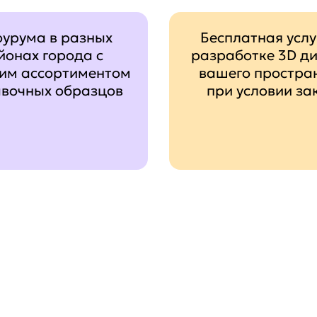
оурума в разных
Бесплатная услу
йонах города с
разработке 3D д
им ассортиментом
вашего простра
авочных образцов
при условии за