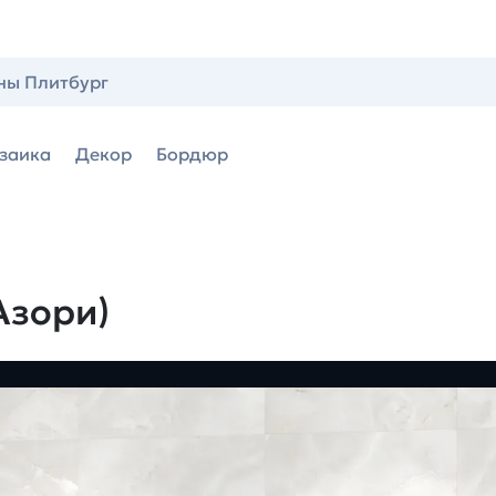
ны Плитбург
заика
Декор
Бордюр
Азори)