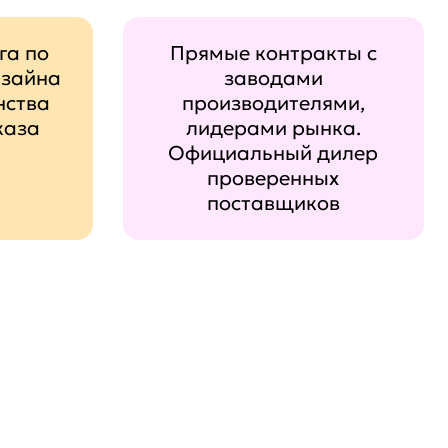
га по
Прямые контракты с
изайна
заводами
нства
производителями,
каза
лидерами рынка.
Официальный дилер
проверенных
поставщиков