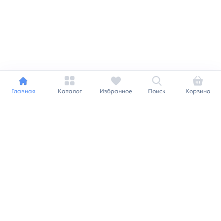
Главная
Каталог
Избранное
Поиск
Корзина
Индивидуальный подход к
каждому клиенту
Станьте нашим клиентом и
получайте все выгоды
нашей партнерской
программы