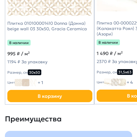
Плитка 00-0000229
Плитка 010100001410 Donna (Донна)
(Калакатта Роял) 3
beige wall 03 30х50, Gracia Ceramica
(Азори)
В наличии
В наличии
1 490
₽ / м²
995
₽ / м²
2370 ₽ За упаковк
1194 ₽ За упаковку
Размер, см
31,5х63
Размер, см
30х50
+ 4
+ 1
Цвет
Цвет
В к
В корзину
Преимущества