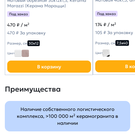
матовый обрезной 30x12x1,3, Kerama
Marazzi (Керама Марацци)
Под заказ
Под заказ
174
₽ / м²
470
₽ / м²
105 ₽ За упаковку
470 ₽ За упаковку
Размер, см
7,5х40
Размер, см
30х12
Цвет
Цвет
В к
В корзину
Преимущества
Наличие собственного логистического
комплекса, >100 000 м² керамогранита в
наличии