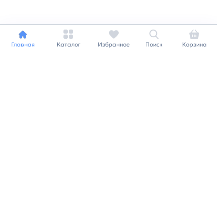
Главная
Каталог
Избранное
Поиск
Корзина
Индивидуальный подход к
каждому клиенту
Станьте нашим клиентом и
получайте все выгоды
нашей партнерской
программы
Заказать звонок