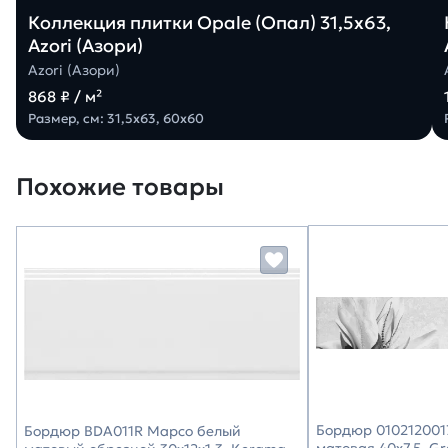
Коллекция плитки Opale (Опал) 31,5х63,
Azori (Азори)
Azori (Азори)
868 ₽ / м²
Размер, см: 31,5х63, 60х60
Похожие товары
Бордюр 0102120017
Бордюр BDA011R Марсо белый
матовая 40х7,5, G