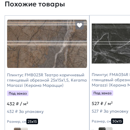
Похожие товары
Плинтус FMA034R
Плинтус FMB023R Театро коричневый
глянцевый обрезно
глянцевый обрезной 25x15x1,5, Kerama
Marazzi (Керама 
Marazzi (Керама Марацци)
Под заказ
Под заказ
527
₽ / м²
432
₽ / м²
527 ₽ За упаковку
432 ₽ За упаковку
Размер, см
30х15
Размер, см
25х15