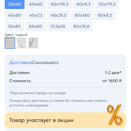
20х40
60х60
60х119,5
60х9,5
33х119,5
40х80
40х7,3
48х29,5
80х160
80х9,5
33х80
80х80
37,5х35
80х19,8
Цвет: серый
Доставка
Самовывоз
Доставим
1-2 дня*
Стоимость
от 1600 ₽
*При наличии товара на складе
Точную дату доставки, а также её стоимость вы можете
уточнить у менеджера
Товар участвует в акции