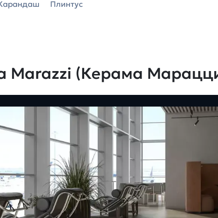
Карандаш
Плинтус
a Marazzi (Керама Марацц