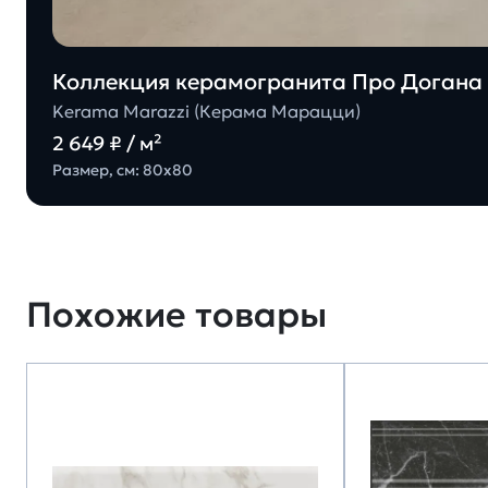
Коллекция керамогранита Про Догана 
Kerama Marazzi (Керама Марацци)
2 649 ₽ / м²
Размер, см: 80х80
Похожие товары