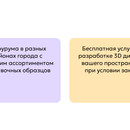
оурума в разных
Бесплатная услу
йонах города с
разработке 3D д
им ассортиментом
вашего простра
авочных образцов
при условии за