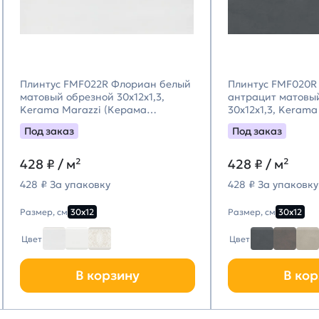
Плинтус FMF022R Флориан белый
Плинтус FMF020R
матовый обрезной 30x12x1,3,
антрацит матовы
Kerama Marazzi (Керама
30x12x1,3, Kerama
Марацци)
(Керама Марацци
Под заказ
Под заказ
428
₽ / м²
428
₽ / м²
428 ₽ За упаковку
428 ₽ За упаковку
Размер, см
30х12
Размер, см
30х12
Цвет
Цвет
В корзину
В кор