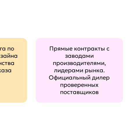
га по
Прямые контракты с
изайна
заводами
нства
производителями,
каза
лидерами рынка.
Официальный дилер
проверенных
поставщиков