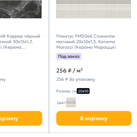
4R Коррер чёрный
Плинтус FMD046 Спинелли
зной 30x15x1,7,
матовый 20x10x1,3, Kerama
i (Керама
Marazzi (Керама Марацци)
Под заказ
256
₽ / м²
вку
256 ₽ За упаковку
Размер, см
20х10
Цвет
орзину
В корзину