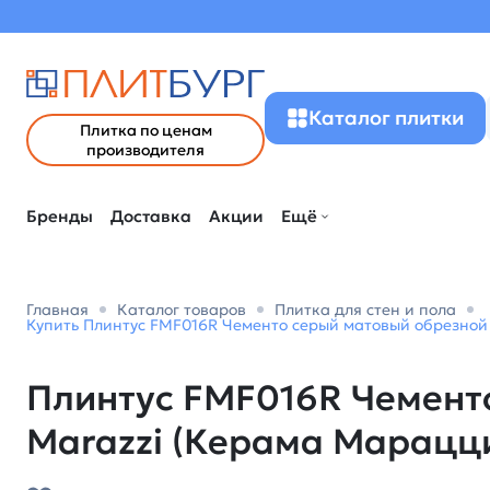
Каталог плитки
Плитка по ценам
производителя
Бренды
Доставка
Акции
Ещё
Главная
Каталог товаров
Плитка для стен и пола
Купить Плинтус FMF016R Чементо серый матовый обрезной 
Плинтус FMF016R Чементо
Marazzi (Керама Марацц