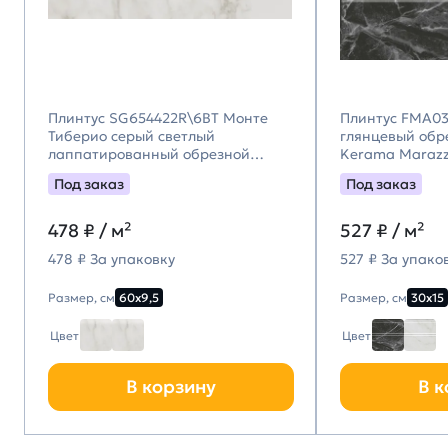
Плинтус SG654422R\6BT Монте
Плинтус FMA03
Тиберио серый светлый
глянцевый обре
лаппатированный обрезной
Kerama Marazz
60x9,5x0,9, Kerama Marazzi
Марацци)
Под заказ
Под заказ
(Керама Марацци)
478
₽ / м²
527
₽ / м²
478 ₽ За упаковку
527 ₽ За упако
Размер, см
60х9,5
Размер, см
30х15
Цвет
Цвет
В корзину
В к