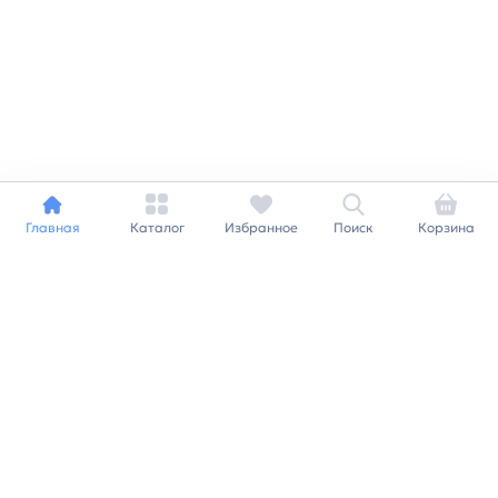
Главная
Каталог
Избранное
Поиск
Корзина
Индивидуальный подход к
каждому клиенту
Станьте нашим клиентом и
получайте все выгоды
нашей партнерской
программы