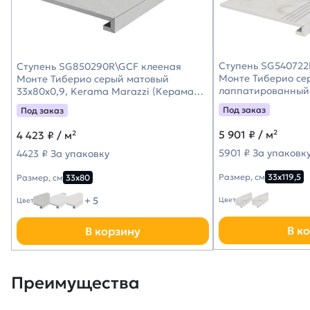
Ступень SG540722
Ступень SG850290R\GCF клееная
Монте Тиберио се
Монте Тиберио серый матовый
лаппатированный
33x80x0,9, Kerama Marazzi (Керама
33x119,5x0,9, Ker
Марацци)
Под заказ
Под заказ
Марацци)
5 901
₽ / м²
4 423
₽ / м²
5901 ₽ За упаковк
4423 ₽ За упаковку
Размер, см
33х119,5
Размер, см
33х80
+ 5
Цвет
Цвет
В к
В корзину
Преимущества