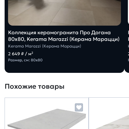
Коллекция керамогранита Про Догана
80х80, Kerama Marazzi (Керама Марацци)
Kerama Marazzi (Керама Марацци)
2 649 ₽ / м²
Размер, см: 80х80
Похожие товары