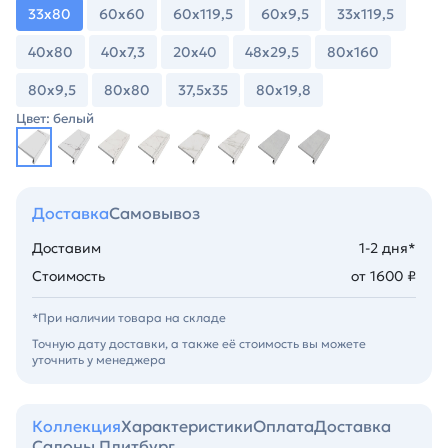
33х80
60х60
60х119,5
60х9,5
33х119,5
40х80
40х7,3
20х40
48х29,5
80х160
80х9,5
80х80
37,5х35
80х19,8
Цвет: белый
Доставка
Самовывоз
Доставим
1-2 дня*
Стоимость
от 1600 ₽
*При наличии товара на складе
Точную дату доставки, а также её стоимость вы можете
уточнить у менеджера
Коллекция
Характеристики
Оплата
Доставка
Салоны Плитбург