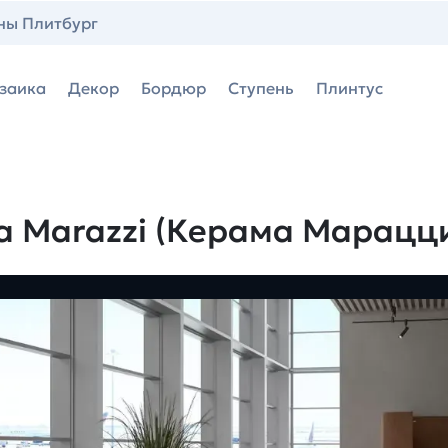
ны Плитбург
заика
Декор
Бордюр
Ступень
Плинтус
a Marazzi (Керама Марацц