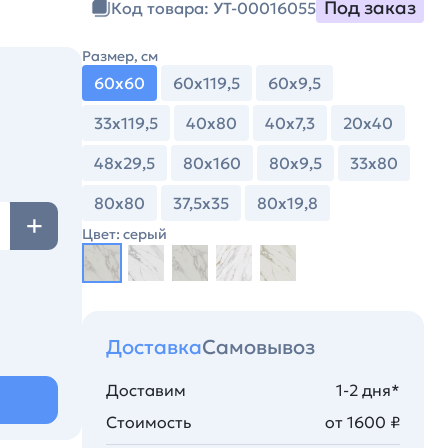
Под заказ
Код товара: УТ-00016055
Размер, см
60х60
60х119,5
60х9,5
33х119,5
40х80
40х7,3
20х40
48х29,5
80х160
80х9,5
33х80
80х80
37,5х35
80х19,8
Цвет: серый
Доставка
Самовывоз
Доставим
1-2 дня*
Стоимость
от 1600 ₽