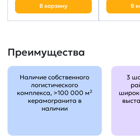
В корзину
В к
Преимущества
Наличие собственного
3 ш
логистического
ра
комплекса, >100 000 м²
широк
керамогранита в
выст
наличии