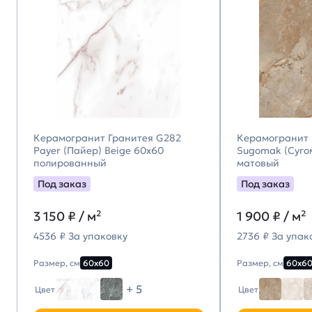
Керамогранит Гранитея G282
Керамогранит 
Payer (Пайер) Beige 60х60
Sugomak (Суго
полированный
матовый
Под заказ
Под заказ
3 150
₽ / м²
1 900
₽ / м²
4536 ₽ За упаковку
2736 ₽ За упак
Размер, см
60х60
Размер, см
60х6
+ 5
Цвет
Цвет