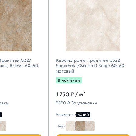
Гранитея G327
Керамогранит Гранитея G322
мак) Bronze 60х60
Sugomak (Сугомак) Beige 60х60
матовый
В наличии
1 750
₽ / м²
овку
2520 ₽ За упаковку
0
Размер, см
60х60
Цвет