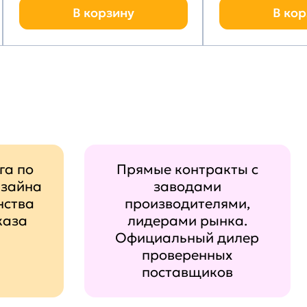
В корзину
В кор
га по
Прямые контракты с
изайна
заводами
нства
производителями,
каза
лидерами рынка.
Официальный дилер
проверенных
поставщиков