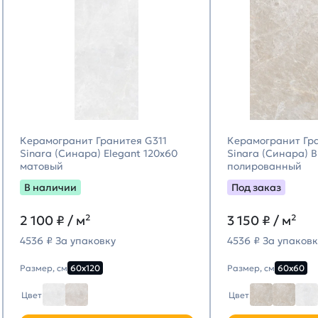
Керамогранит Гранитея G311
Керамогранит Гр
Sinara (Синара) Elegant 120х60
Sinara (Синара) 
матовый
полированный
В наличии
Под заказ
2 100
₽ / м²
3 150
₽ / м²
4536 ₽ За упаковку
4536 ₽ За упаковк
Размер, см
60х120
Размер, см
60х60
Цвет
Цвет