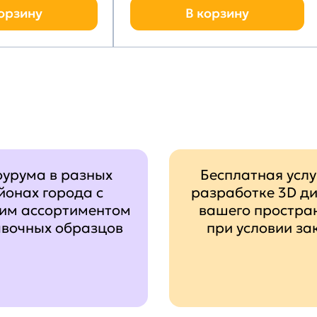
орзину
В корзину
оурума в разных
Бесплатная услу
йонах города с
разработке 3D д
им ассортиментом
вашего простра
авочных образцов
при условии за