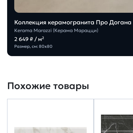
Коллекция керамогранита Про Догана 
Kerama Marazzi (Керама Марацци)
2 649 ₽ / м²
Размер, см: 80х80
Похожие товары