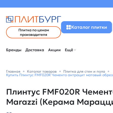
Каталог плитки
Плитка по ценам
производителя
Бренды
Доставка
Акции
Ещё
Главная
Каталог товаров
Плитка для стен и пола
Купить Плинтус FMF020R Чементо антрацит матовый обрезн
Плинтус FMF020R Чементо
Marazzi (Керама Марацц