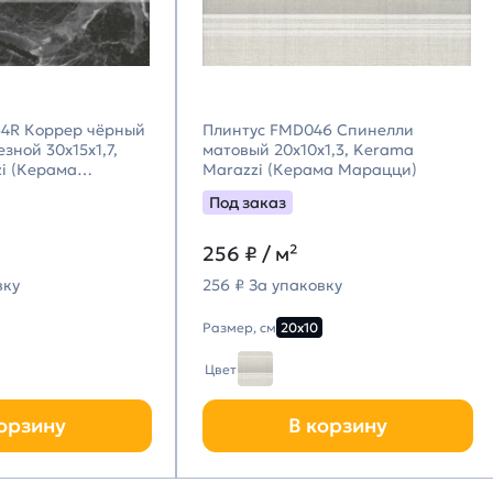
4R Коррер чёрный
Плинтус FMD046 Спинелли
зной 30x15x1,7,
матовый 20x10x1,3, Kerama
i (Керама
Marazzi (Керама Марацци)
Под заказ
256
₽ / м²
вку
256 ₽ За упаковку
Размер, см
20х10
Цвет
орзину
В корзину