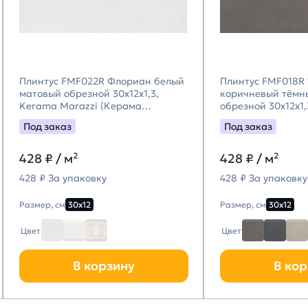
Плинтус FMF022R Флориан белый
Плинтус FMF018R
матовый обрезной 30x12x1,3,
коричневый тёмн
Kerama Marazzi (Керама
обрезной 30x12x1
Марацци)
Marazzi (Керама
Под заказ
Под заказ
428
₽ / м²
428
₽ / м²
428 ₽ За упаковку
428 ₽ За упаковку
Размер, см
30х12
Размер, см
30х12
Цвет
Цвет
В корзину
В кор