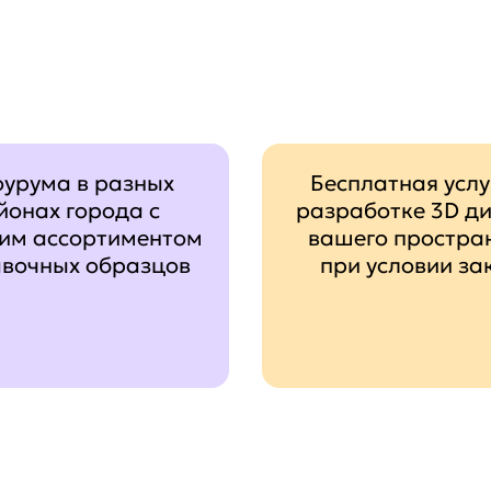
оурума в разных
Бесплатная услу
йонах города с
разработке 3D д
им ассортиментом
вашего простра
авочных образцов
при условии за