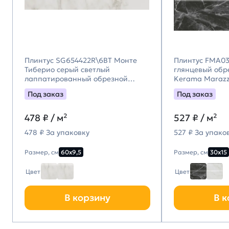
Плинтус SG654422R\6BT Монте
Плинтус FMA03
Тиберио серый светлый
глянцевый обре
лаппатированный обрезной
Kerama Marazz
60x9,5x0,9, Kerama Marazzi
Марацци)
Под заказ
Под заказ
(Керама Марацци)
478
₽ / м²
527
₽ / м²
478 ₽ За упаковку
527 ₽ За упако
Размер, см
60х9,5
Размер, см
30х15
Цвет
Цвет
В корзину
В к