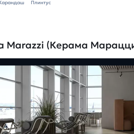
Карандаш
Плинтус
a Marazzi (Керама Марацц