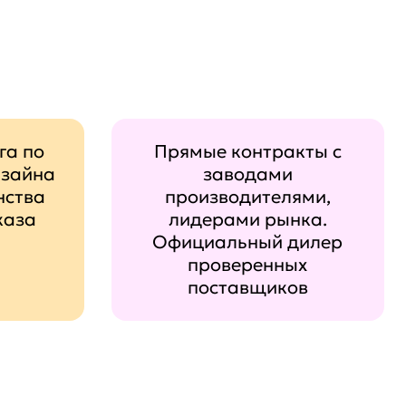
га по
Прямые контракты с
изайна
заводами
нства
производителями,
каза
лидерами рынка.
Официальный дилер
проверенных
поставщиков