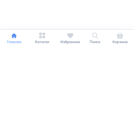
Главная
Каталог
Избранное
Поиск
Корзина
Индивидуальный подход к
каждому клиенту
Станьте нашим клиентом и
получайте все выгоды
нашей партнерской
программы
Заказать звонок