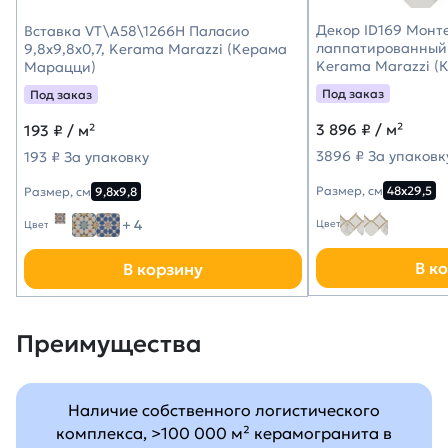
Декор ID169 Монт
Вставка VT\A58\1266H Паласио
лаппатированный 
9,8x9,8x0,7, Kerama Marazzi (Керама
Kerama Marazzi (
Марацци)
Под заказ
Под заказ
3 896
₽ / м²
193
₽ / м²
3896 ₽ За упаковк
193 ₽ За упаковку
Размер, см
48х29,5
Размер, см
9,8х9,8
+ 4
Цвет
Цвет
В к
В корзину
Преимущества
Наличие собственного логистического
комплекса, >100 000 м² керамогранита в