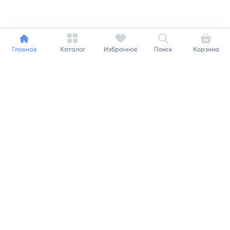
Главная
Каталог
Избранное
Поиск
Корзина
Индивидуальный подход к
каждому клиенту
Станьте нашим клиентом и
получайте все выгоды
нашей партнерской
программы
Заказать звонок