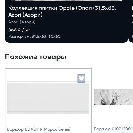
Коллекция плитки Opale (Опал) 31,5х63,
Azori (Азори)
Azori (Азори)
868 ₽ / м²
Размер, см: 31,5х63, 60х60
Похожие товары
Бордюр 0102120017
Бордюр BDA011R Марсо белый