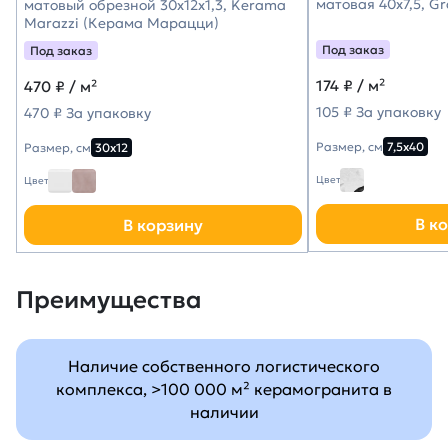
матовая 40х7,5, G
матовый обрезной 30x12x1,3, Kerama
Marazzi (Керама Марацци)
Под заказ
Под заказ
174
₽ / м²
470
₽ / м²
105 ₽ За упаковку
470 ₽ За упаковку
Размер, см
7,5х40
Размер, см
30х12
Цвет
Цвет
В к
В корзину
Преимущества
Наличие собственного логистического
комплекса, >100 000 м² керамогранита в
наличии