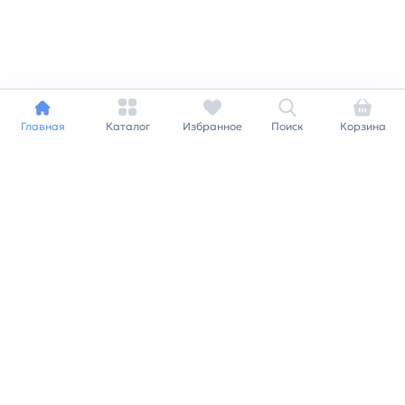
Главная
Каталог
Избранное
Поиск
Корзина
Индивидуальный подход к
каждому клиенту
Станьте нашим клиентом и
получайте все выгоды
нашей партнерской
программы
Заказать звонок