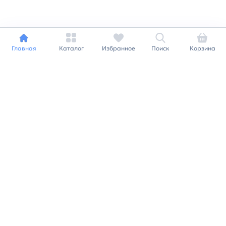
Главная
Каталог
Избранное
Поиск
Корзина
Индивидуальный подход к
каждому клиенту
Станьте нашим клиентом и
получайте все выгоды
нашей партнерской
программы
Заказать звонок