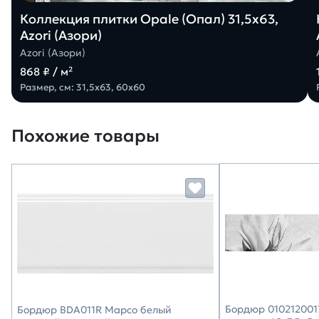
Коллекция плитки Opale (Опал) 31,5х63,
Azori (Азори)
Azori (Азори)
868 ₽ / м²
Размер, см: 31,5х63, 60х60
Похожие товары
Бордюр 0102120017
Бордюр BDA011R Марсо белый