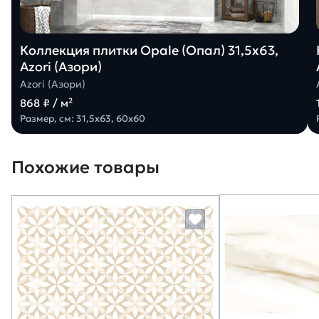
Коллекция плитки Opale (Опал) 31,5х63,
Azori (Азори)
Azori (Азори)
868 ₽ / м²
Размер, см: 31,5х63, 60х60
Похожие товары