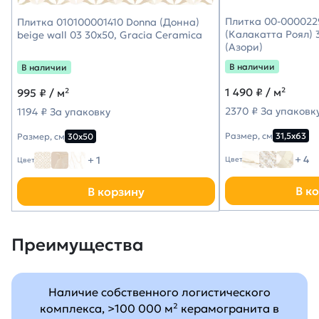
Плитка 00-0000229
Плитка 010100001410 Donna (Донна)
(Калакатта Роял) 3
beige wall 03 30х50, Gracia Ceramica
(Азори)
В наличии
В наличии
1 490
₽ / м²
995
₽ / м²
2370 ₽ За упаковк
1194 ₽ За упаковку
Размер, см
31,5х63
Размер, см
30х50
+ 4
+ 1
Цвет
Цвет
В к
В корзину
Преимущества
Наличие собственного логистического
комплекса, >100 000 м² керамогранита в