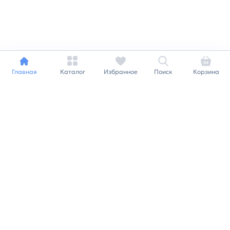
Главная
Каталог
Избранное
Поиск
Корзина
Индивидуальный подход к
каждому клиенту
Станьте нашим клиентом и
получайте все выгоды
нашей партнерской
программы
Заказать звонок