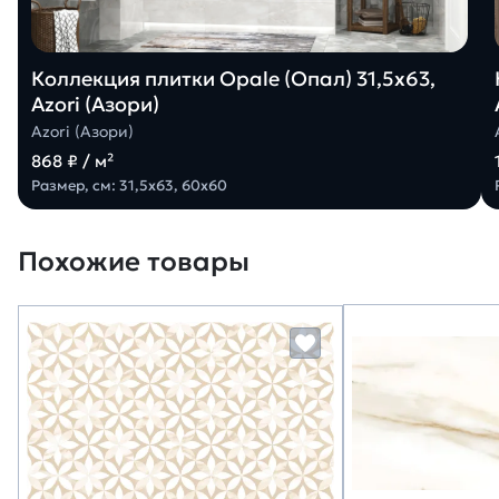
Коллекция плитки Opale (Опал) 31,5х63,
Azori (Азори)
Azori (Азори)
868 ₽ / м²
Размер, см: 31,5х63, 60х60
Похожие товары