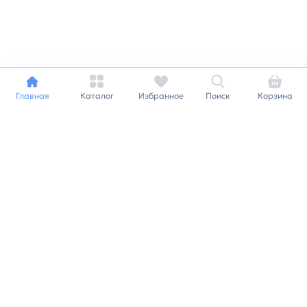
Главная
Каталог
Избранное
Поиск
Корзина
Индивидуальный подход к
каждому клиенту
Станьте нашим клиентом и
получайте все выгоды
нашей партнерской
программы
Заказать звонок