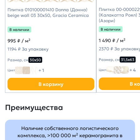
Плитка 00-0000229
Плитка 010100001410 Donna (Донна)
(Калакатта Роял) 3
beige wall 03 30х50, Gracia Ceramica
(Азори)
В наличии
В наличии
1 490
₽ / м²
995
₽ / м²
2370 ₽ За упаковк
1194 ₽ За упаковку
Размер, см
31,5х63
Размер, см
30х50
+ 4
+ 1
Цвет
Цвет
В к
В корзину
Преимущества
Наличие собственного логистического
комплекса, >100 000 м² керамогранита в