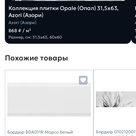
Коллекция плитки Opale (Опал) 31,5х63,
Azori (Азори)
Azori (Азори)
868 ₽ / м²
Размер, см: 31,5х63, 60х60
Похожие товары
Бордюр 0102120017
Бордюр BDA011R Марсо белый