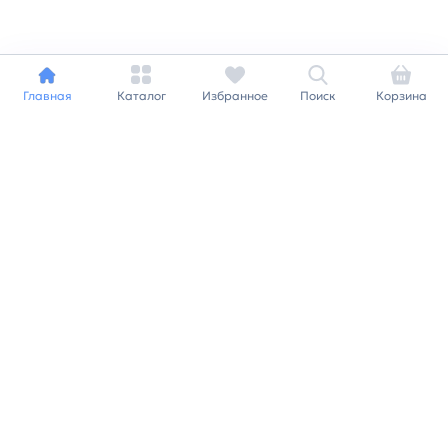
Главная
Каталог
Избранное
Поиск
Корзина
Индивидуальный подход к
каждому клиенту
Станьте нашим клиентом и
получайте все выгоды
нашей партнерской
программы
Заказать звонок