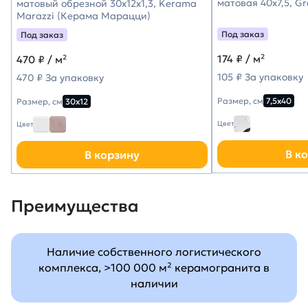
матовая 40х7,5, G
матовый обрезной 30x12x1,3, Kerama
Marazzi (Керама Марацци)
Под заказ
Под заказ
174
₽ / м²
470
₽ / м²
105 ₽ За упаковку
470 ₽ За упаковку
Размер, см
7,5х40
Размер, см
30х12
Цвет
Цвет
В к
В корзину
Преимущества
Наличие собственного логистического
комплекса, >100 000 м² керамогранита в
наличии