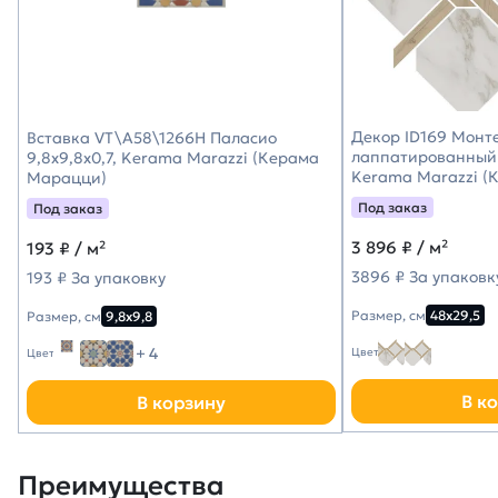
Декор ID169 Монт
Вставка VT\A58\1266H Паласио
лаппатированный 
9,8x9,8x0,7, Kerama Marazzi (Керама
Kerama Marazzi (
Марацци)
Под заказ
Под заказ
3 896
₽ / м²
193
₽ / м²
3896 ₽ За упаковк
193 ₽ За упаковку
Размер, см
48х29,5
Размер, см
9,8х9,8
+ 4
Цвет
Цвет
В к
В корзину
Преимущества