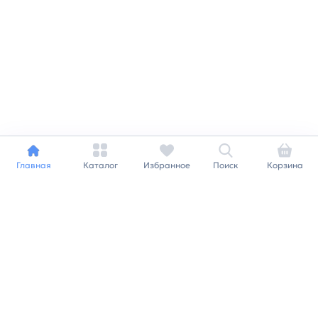
Главная
Каталог
Избранное
Поиск
Корзина
Индивидуальный подход к
каждому клиенту
Станьте нашим клиентом и
получайте все выгоды
нашей партнерской